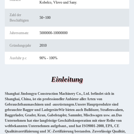
Kobelco, Vlovo und Sany.
Zahl der
50~100
Beschäftigten
Jahresumsatz
5000000-10000000
Gründungsjahr
2010
Ausfuhr p.c
90% - 100%
Einleitung
Shanghai Jindongyu Construction Machinery Co., Ltd. befindet sich in
Shanghai, China, ist ein professioneller Anbieter aller Arten von
Gebrauchtbaumaschinen und -ausrüstungen.Unsere Hauptprodukte sind
gebrauchte Bagger und LadegeräteWir bieten auch Bulldozer, Straßenwalzen,
Baggerlader, Grader, Kran, Gabelstapler, Sammler, Mischwagen usw. an.Das
Unternehmen hat eine langfristige Geschäftskooperation mit einer Reihe von
weltbekannten Unternehmen aufgebaut., und hat ISO9001-2000, EPA, CE
Qualitätszertifizierung und 3C-Zertifizierung bestanden. Zuverlässige Qualität,