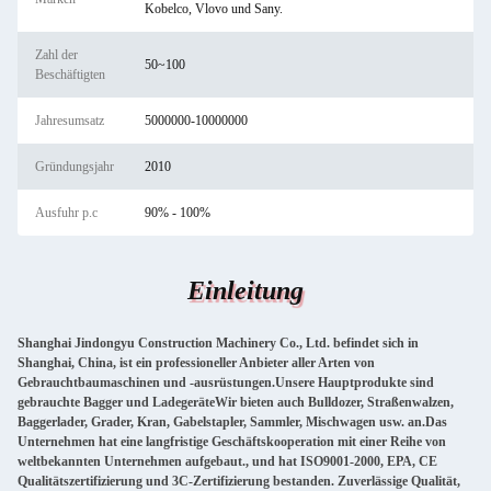
Kobelco, Vlovo und Sany.
Zahl der
50~100
Beschäftigten
Jahresumsatz
5000000-10000000
Gründungsjahr
2010
Ausfuhr p.c
90% - 100%
Einleitung
Shanghai Jindongyu Construction Machinery Co., Ltd. befindet sich in
Shanghai, China, ist ein professioneller Anbieter aller Arten von
Gebrauchtbaumaschinen und -ausrüstungen.Unsere Hauptprodukte sind
gebrauchte Bagger und LadegeräteWir bieten auch Bulldozer, Straßenwalzen,
Baggerlader, Grader, Kran, Gabelstapler, Sammler, Mischwagen usw. an.Das
Unternehmen hat eine langfristige Geschäftskooperation mit einer Reihe von
weltbekannten Unternehmen aufgebaut., und hat ISO9001-2000, EPA, CE
Qualitätszertifizierung und 3C-Zertifizierung bestanden. Zuverlässige Qualität,