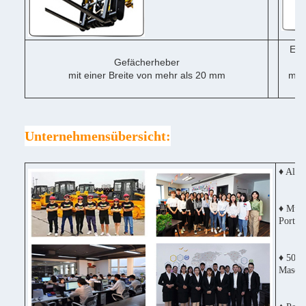
Ein
Gefächerheber
mit einer Breite von mehr als 20 mm
mit 
me
Unternehmensübersicht:
♦ Alle
♦ Mult
Portug
♦ 50% 
Maschi