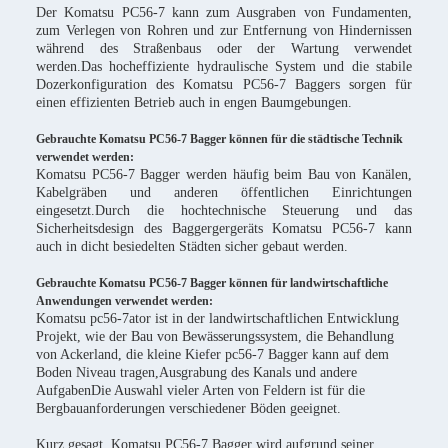
Der Komatsu PC56-7 kann zum Ausgraben von Fundamenten,
zum Verlegen von Rohren und zur Entfernung von Hindernissen
während des Straßenbaus oder der Wartung verwendet
werden.Das hocheffiziente hydraulische System und die stabile
Dozerkonfiguration des Komatsu PC56-7 Baggers sorgen für
einen effizienten Betrieb auch in engen Baumgebungen.
Gebrauchte Komatsu PC56-7 Bagger können für die städtische Technik
verwendet werden:
Komatsu PC56-7 Bagger werden häufig beim Bau von Kanälen,
Kabelgräben und anderen öffentlichen Einrichtungen
eingesetzt.Durch die hochtechnische Steuerung und das
Sicherheitsdesign des Baggergergeräts Komatsu PC56-7 kann
auch in dicht besiedelten Städten sicher gebaut werden.
Gebrauchte Komatsu PC56-7 Bagger können für landwirtschaftliche
Anwendungen verwendet werden:
Komatsu pc56-7ator ist in der landwirtschaftlichen Entwicklung
Projekt, wie der Bau von Bewässerungssystem, die Behandlung
von Ackerland, die kleine Kiefer pc56-7 Bagger kann auf dem
Boden Niveau tragen,Ausgrabung des Kanals und andere
AufgabenDie Auswahl vieler Arten von Feldern ist für die
Bergbauanforderungen verschiedener Böden geeignet.
Kurz gesagt, Komatsu PC56-7 Bagger wird aufgrund seiner