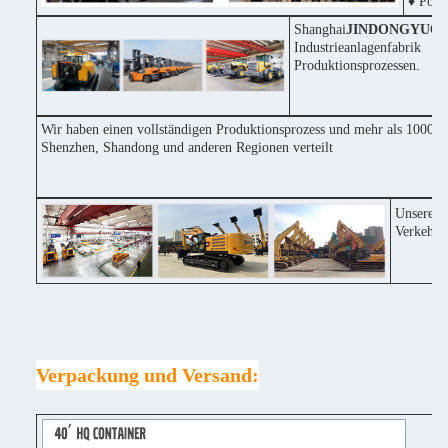
♦ Posit
Shanghai
JINDONGYU
Co
Industrieanlagenfabri
Produktionsprozessen.
Wir haben einen vollständigen Produktionsprozess und mehr als 1000 Ma
Shenzhen, Shandong und anderen Regionen verteilt
Unsere F
Verkehrs
Verpackung und Versand: