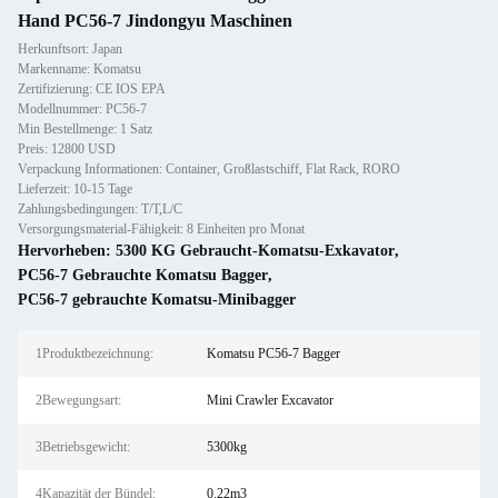
Hand PC56-7 Jindongyu Maschinen
Herkunftsort: Japan
Markenname: Komatsu
Zertifizierung: CE IOS EPA
Modellnummer: PC56-7
Min Bestellmenge: 1 Satz
Preis: 12800 USD
Verpackung Informationen: Container, Großlastschiff, Flat Rack, RORO
Lieferzeit: 10-15 Tage
Zahlungsbedingungen: T/T,L/C
Versorgungsmaterial-Fähigkeit: 8 Einheiten pro Monat
Hervorheben:
5300 KG Gebraucht-Komatsu-Exkavator
,
PC56-7 Gebrauchte Komatsu Bagger
,
PC56-7 gebrauchte Komatsu-Minibagger
1Produktbezeichnung:
Komatsu PC56-7 Bagger
2Bewegungsart:
Mini Crawler Excavator
3Betriebsgewicht:
5300kg
4Kapazität der Bündel:
0.22m3