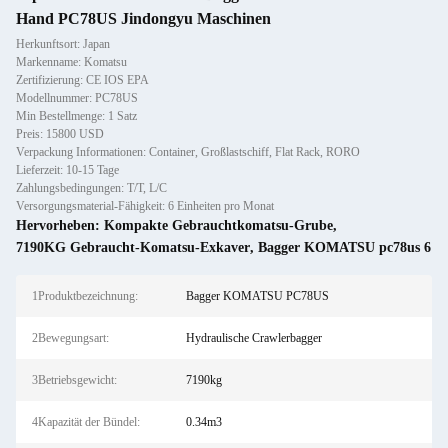
Hand PC78US Jindongyu Maschinen
Herkunftsort: Japan
Markenname: Komatsu
Zertifizierung: CE IOS EPA
Modellnummer: PC78US
Min Bestellmenge: 1 Satz
Preis: 15800 USD
Verpackung Informationen: Container, Großlastschiff, Flat Rack, RORO
Lieferzeit: 10-15 Tage
Zahlungsbedingungen: T/T, L/C
Versorgungsmaterial-Fähigkeit: 6 Einheiten pro Monat
Hervorheben:
Kompakte Gebrauchtkomatsu-Grube
,
7190KG Gebraucht-Komatsu-Exkaver
,
Bagger KOMATSU pc78us 6
1Produktbezeichnung:
Bagger KOMATSU PC78US
2Bewegungsart:
Hydraulische Crawlerbagger
3Betriebsgewicht:
7190kg
4Kapazität der Bündel:
0.34m3