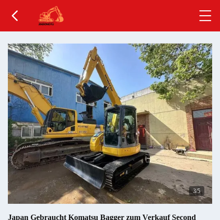
4
/5
Japan Gebraucht Komatsu Bagger zum Verkauf Second