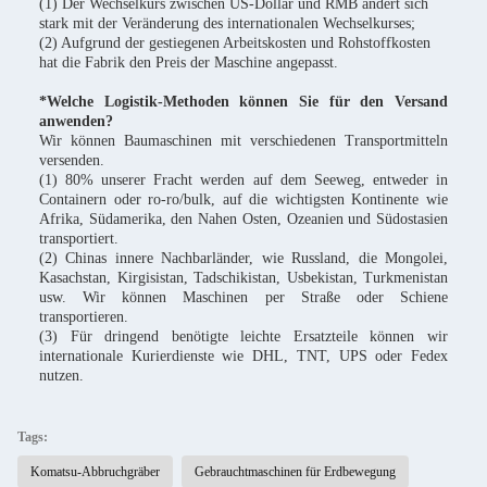
(1) Der Wechselkurs zwischen US-Dollar und RMB ändert sich
stark mit der Veränderung des internationalen Wechselkurses;
(2) Aufgrund der gestiegenen Arbeitskosten und Rohstoffkosten
hat die Fabrik den Preis der Maschine angepasst.
*Welche Logistik-Methoden können Sie für den Versand
anwenden?
Wir können Baumaschinen mit verschiedenen Transportmitteln
versenden.
(1) 80% unserer Fracht werden auf dem Seeweg, entweder in
Containern oder ro-ro/bulk, auf die wichtigsten Kontinente wie
Afrika, Südamerika, den Nahen Osten, Ozeanien und Südostasien
transportiert.
(2) Chinas innere Nachbarländer, wie Russland, die Mongolei,
Kasachstan, Kirgisistan, Tadschikistan, Usbekistan, Turkmenistan
usw. Wir können Maschinen per Straße oder Schiene
transportieren.
(3) Für dringend benötigte leichte Ersatzteile können wir
internationale Kurierdienste wie DHL, TNT, UPS oder Fedex
nutzen.
Tags:
Komatsu-Abbruchgräber
Gebrauchtmaschinen für Erdbewegung