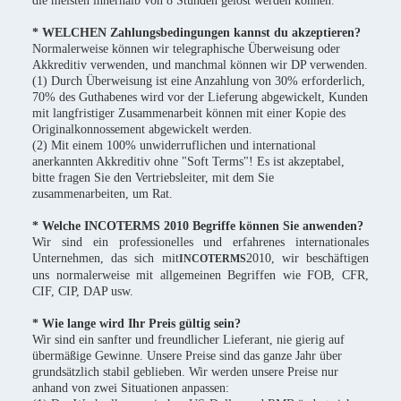
die meisten innerhalb von 8 Stunden gelöst werden können.
* WELCHEN Zahlungsbedingungen kannst du akzeptieren?
Normalerweise können wir telegraphische Überweisung oder
Akkreditiv verwenden, und manchmal können wir DP verwenden.
(1) Durch Überweisung ist eine Anzahlung von 30% erforderlich,
70% des Guthabenes wird vor der Lieferung abgewickelt, Kunden
mit langfristiger Zusammenarbeit können mit einer Kopie des
Originalkonnossement abgewickelt werden.
(2) Mit einem 100% unwiderruflichen und international
anerkannten Akkreditiv ohne "Soft Terms"! Es ist akzeptabel,
bitte fragen Sie den Vertriebsleiter, mit dem Sie
zusammenarbeiten, um Rat.
* Welche INCOTERMS 2010 Begriffe können Sie anwenden?
Wir sind ein professionelles und erfahrenes internationales
Unternehmen, das sich mit
2010, wir beschäftigen
INCOTERMS
uns normalerweise mit allgemeinen Begriffen wie FOB, CFR,
CIF, CIP, DAP usw.
* Wie lange wird Ihr Preis gültig sein?
Wir sind ein sanfter und freundlicher Lieferant, nie gierig auf
übermäßige Gewinne. Unsere Preise sind das ganze Jahr über
grundsätzlich stabil geblieben. Wir werden unsere Preise nur
anhand von zwei Situationen anpassen: