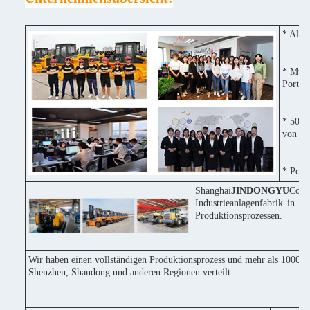
* Alle
* Mult
Portug
* 50% 
von Ma
* Posit
Shanghai
JINDONGYU
Cons
Industrieanlagenfabrik in S
Produktionsprozessen.
Wir haben einen vollständigen Produktionsprozess und mehr als 1000 Ma
Shenzhen, Shandong und anderen Regionen verteilt