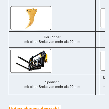
me
Der Ripper
mit 
mit einer Breite von mehr als 20 mm
me
Ein
Spedition
mit einer Breite von mehr als 20 mm
mit 
me
Unternehmensübersicht: