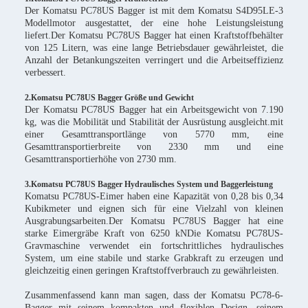
Der Komatsu PC78US Bagger ist mit dem Komatsu S4D95LE-3
Modellmotor ausgestattet, der eine hohe Leistungsleistung
liefert.Der Komatsu PC78US Bagger hat einen Kraftstoffbehälter
von 125 Litern, was eine lange Betriebsdauer gewährleistet, die
Anzahl der Betankungszeiten verringert und die Arbeitseffizienz
verbessert.
2.Komatsu PC78US Bagger Größe und Gewicht
Der Komatsu PC78US Bagger hat ein Arbeitsgewicht von 7.190
kg, was die Mobilität und Stabilität der Ausrüstung ausgleicht.mit
einer Gesamttransportlänge von 5770 mm, eine
Gesamttransportierbreite von 2330 mm und eine
Gesamttransportierhöhe von 2730 mm.
3.Komatsu PC78US Bagger Hydraulisches System und Baggerleistung
Komatsu PC78US-Eimer haben eine Kapazität von 0,28 bis 0,34
Kubikmeter und eignen sich für eine Vielzahl von kleinen
Ausgrabungsarbeiten.Der Komatsu PC78US Bagger hat eine
starke Eimergräbe Kraft von 6250 kNDie Komatsu PC78US-
Gravmaschine verwendet ein fortschrittliches hydraulisches
System, um eine stabile und starke Grabkraft zu erzeugen und
gleichzeitig einen geringen Kraftstoffverbrauch zu gewährleisten.
Zusammenfassend kann man sagen, dass der Komatsu PC78-6-
Bagger mit seinem kompakten und flexiblen Design, seinem