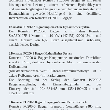
technische ProjekteDer Komatsu PC200-8 Bagger ist mit seiner
leistungsstarken Leistung, seinem effizienten Hydrauliksystem
und seinem langlebigen Design zu einem führenden Anbieter von
Baumaschinen geworden.Nachfolgend ist eine detaillierte
Interpretation von Komatsu PC200-8 Bagger:
1Komatsu PC200-8
Ausgrabungsmaschine Dynamisches System
Der Komatsu PC200-8 Bagger ist mit dem Komatsu
SAA6D107E-1-Motor mit 110 kW (147 PS) /2000 U/min und
einem Hubraum von 6,69 Litern ausgestattet.mit Turbolader,
nachkühlendes Design.
2.Komatsu PC200-8 Bagger Hydraulisches System
Komatsu PC200-8 Bagger-Hauptpumpe maximaler Durchfluss
von 439 L/min, drehbarer hydraulischer Motor mit einem axalen
Kolbenmotor
(Rückkehrrotationshaltventil),Fahrzeughydraulikmotortyp ist 2
axiale Kolbenmotoren (mit Parkbremse).
Die Bohrung und der Schlag der Komatsu PC200-8
Baggerarmzylinder, der Eimerstäbezylinder und der
Eimerzylinder sind 120×1334×85 mm, 135×1490×95 mm und
115×1120×80 mm
3.Komatsu PC200-8 Bagger Körpergröße und Betriebsbereich
Komatsu PC200-8 Bagger Transport Gesamtlänge 9480 mm,