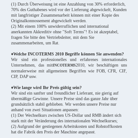
(1) Durch Überweisung ist eine Anzahlung von 30% erforderlich,
70% des Guthabenes wird vor der Lieferung abgewickelt, Kunden
mit langfristiger Zusammenarbeit können mit einer Kopie des
Originalkonnossement abgewickelt werden.
(2) Mit einem 100% unwiderruflichen und international
anerkannten Akkreditiv ohne "Soft Terms"! Es ist akzeptabel,
fragen Sie bitte den Vertriebsleiter, mit dem Sie
zusammenarbeiten, um Rat.
♦Welche INCOTERMS 2010 Begriffe können Sie anwenden?
Wir sind ein professionelles und erfahrenes internationales
Unternehmen, das mit
2010, wir beschäftigen uns
INCOTERMS
normalerweise mit allgemeinen Begriffen wie FOB, CFR, CIF,
CIP, DAP usw.
♦Wie lange wird Ihr Preis gültig sein?
Wir sind ein sanfter und freundlicher Lieferant, nie gierig auf
übermäßige Gewinne. Unsere Preise sind das ganze Jahr über
grundsätzlich stabil geblieben. Wir werden unsere Preise nur
anhand von zwei Situationen anpassen:
(1) Der Wechselkurs zwischen US-Dollar und RMB ändert sich
stark mit der Veränderung des internationalen Wechselkurses;
(2) Aufgrund der gestiegenen Arbeitskosten und Rohstoffkosten
hat die Fabrik den Preis der Maschine angepasst.