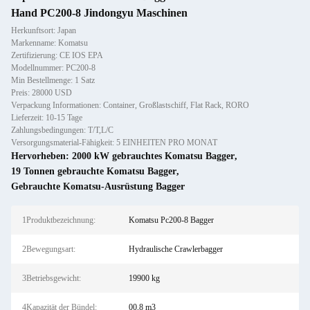
Hand PC200-8 Jindongyu Maschinen
Herkunftsort: Japan
Markenname: Komatsu
Zertifizierung: CE IOS EPA
Modellnummer: PC200-8
Min Bestellmenge: 1 Satz
Preis: 28000 USD
Verpackung Informationen: Container, Großlastschiff, Flat Rack, RORO
Lieferzeit: 10-15 Tage
Zahlungsbedingungen: T/T,L/C
Versorgungsmaterial-Fähigkeit: 5 EINHEITEN PRO MONAT
Hervorheben:
2000 kW gebrauchtes Komatsu Bagger
,
19 Tonnen gebrauchte Komatsu Bagger
,
Gebrauchte Komatsu-Ausrüstung Bagger
1Produktbezeichnung:
Komatsu Pc200-8 Bagger
2Bewegungsart:
Hydraulische Crawlerbagger
3Betriebsgewicht:
19900 kg
4Kapazität der Bündel:
00,8 m3