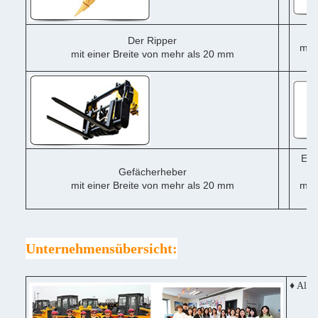
Der Ripper
mit 
mit einer Breite von mehr als 20 mm
me
Ein
Gefächerheber
mit einer Breite von mehr als 20 mm
mit 
me
Unternehmensübersicht:
♦ Alle