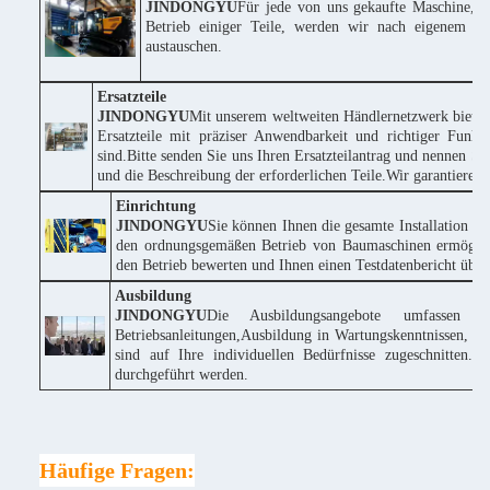
JINDONGYU
Für jede von uns gekaufte Maschine, w
Betrieb einiger Teile, werden wir nach eigenem Erm
austauschen.
Ersatzteile
JINDONGYU
Mit unserem weltweiten Händlernetzwerk bieten
Ersatzteile mit präziser Anwendbarkeit und richtiger Funk
sind.Bitte senden Sie uns Ihren Ersatzteilantrag und nennen
und die Beschreibung der erforderlichen Teile.Wir garantieren
Einrichtung
JINDONGYU
Sie können Ihnen die gesamte Installation k
den ordnungsgemäßen Betrieb von Baumaschinen ermöglich
den Betrieb bewerten und Ihnen einen Testdatenbericht über 
Ausbildung
JINDONGYU
Die Ausbildungsangebote umfassen 
Betriebsanleitungen,Ausbildung in Wartungskenntnissen, te
sind auf Ihre individuellen Bedürfnisse zugeschnitte
durchgeführt werden.
Häufige Fragen: