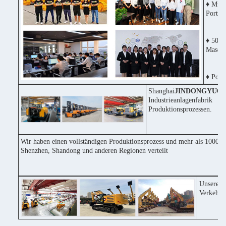
♦ Mult
Portug
♦ 50% 
Maschi
♦ Posit
Shanghai
JINDONGYU
Co
Industrieanlagenfabri
Produktionsprozessen.
Wir haben einen vollständigen Produktionsprozess und mehr als 1000 Ma
Shenzhen, Shandong und anderen Regionen verteilt
Unsere F
Verkehrs