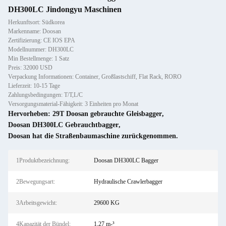
DH300LC Jindongyu Maschinen
Herkunftsort: Südkorea
Markenname: Doosan
Zertifizierung: CE IOS EPA
Modellnummer: DH300LC
Min Bestellmenge: 1 Satz
Preis: 32000 USD
Verpackung Informationen: Container, Großlastschiff, Flat Rack, RORO
Lieferzeit: 10-15 Tage
Zahlungsbedingungen: T/T,L/C
Versorgungsmaterial-Fähigkeit: 3 Einheiten pro Monat
Hervorheben:
29T Doosan gebrauchte Gleisbagger
,
Doosan DH300LC Gebrauchtbagger
,
Doosan hat die Straßenbaumaschine zurückgenommen.
1Produktbezeichnung:
Doosan DH300LC Bagger
2Bewegungsart:
Hydraulische Crawlerbagger
3Arbeitsgewicht:
29600 KG
4Kapazität der Bündel:
1,27 m-³