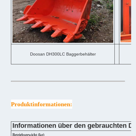
Doosan DH300LC Baggerbehälter
D
Produktinformationen:
Informationen über den gebrauchten 
Betriebsgewicht (kg)