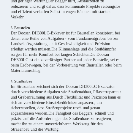
und geringer WartungDer Bagger hilft, Ausfallzeiten zu
reduzieren und sorgt dafür, dass kommunale Projekte reibungslos
und effizient verlaufen.Selbst in engen Räumen mit starkem
Verkehr.
3. Baustellen
Der Doosan DH300LC-Exkaver ist für Baustellen konzipiert, bei
denen eine Reihe von Aufgaben - vom Fundamentgraben bis zur
Landschaftsgestaltung - mit Geschwindigkeit und Präzision
erledigt werden müssen.Die Klimaanlage und die Stoßdämpfer
sorgen für mehr Komfort bei langen SchichtenDie Doosan
DH300LC ist ein zuverlässiger Partner auf jeder Baustelle, sei es
beim Erdbewegen, bei der Vorbereitung von Baustellen oder beim
Materialumschlag.
4. Straßenbau
Im Straßenbau zeichnet sich der Doosan DH300LC Excavator
durch verschiedene Aufgaben wie Straßenabbau, Pflasterreparatur
und Grabenräumung aus.Durch Flexibilität und Präzision kann es
sich an verschiedene Einsatzbedürfnisse anpassen., um
sicherzustellen, dass Straßenprojekte rasch und genau
abgeschlossen werden.Die Fähigkeit des Baggers, schnell und
präzise auf die Anforderungen des Straßenbaus zu reagieren,
macht ihn zu einem unverzichtbaren Werkzeug für den
Straßenbau und die Wartung.