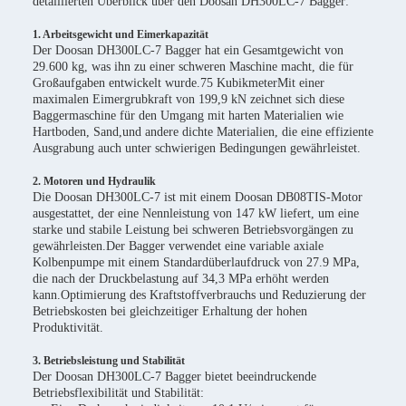
detaillierten Überblick über den Doosan DH300LC-7 Bagger:
1. Arbeitsgewicht und Eimerkapazität
Der Doosan DH300LC-7 Bagger hat ein Gesamtgewicht von
29.600 kg, was ihn zu einer schweren Maschine macht, die für
Großaufgaben entwickelt wurde.75 KubikmeterMit einer
maximalen Eimergrubkraft von 199,9 kN zeichnet sich diese
Baggermaschine für den Umgang mit harten Materialien wie
Hartboden, Sand,und andere dichte Materialien, die eine effiziente
Ausgrabung auch unter schwierigen Bedingungen gewährleistet.
2. Motoren und Hydraulik
Die Doosan DH300LC-7 ist mit einem Doosan DB08TIS-Motor
ausgestattet, der eine Nennleistung von 147 kW liefert, um eine
starke und stabile Leistung bei schweren Betriebsvorgängen zu
gewährleisten.Der Bagger verwendet eine variable axiale
Kolbenpumpe mit einem Standardüberlaufdruck von 27.9 MPa,
die nach der Druckbelastung auf 34,3 MPa erhöht werden
kann.Optimierung des Kraftstoffverbrauchs und Reduzierung der
Betriebskosten bei gleichzeitiger Erhaltung der hohen
Produktivität.
3. Betriebsleistung und Stabilität
Der Doosan DH300LC-7 Bagger bietet beeindruckende
Betriebsflexibilität und Stabilität: