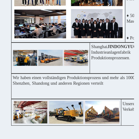
♦ 50% 
Maschi
♦ Posit
Shanghai
JINDONGYU
Co
Industrieanlagenfabri
Produktionsprozessen.
Wir haben einen vollständigen Produktionsprozess und mehr als 1000 Ma
Shenzhen, Shandong und anderen Regionen verteilt
Unsere F
Verkehrs