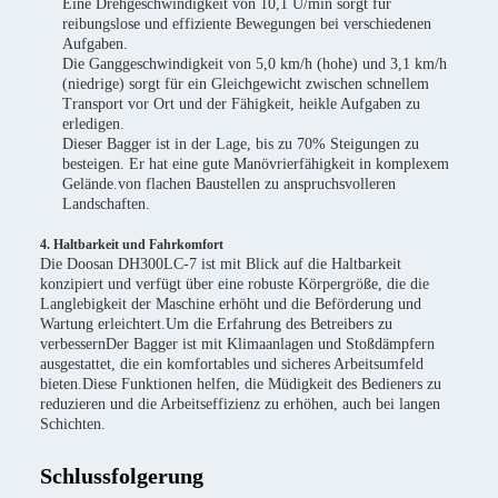
Eine Drehgeschwindigkeit von 10,1 U/min sorgt für
reibungslose und effiziente Bewegungen bei verschiedenen
Aufgaben.
Die Ganggeschwindigkeit von 5,0 km/h (hohe) und 3,1 km/h
(niedrige) sorgt für ein Gleichgewicht zwischen schnellem
Transport vor Ort und der Fähigkeit, heikle Aufgaben zu
erledigen.
Dieser Bagger ist in der Lage, bis zu 70% Steigungen zu
besteigen. Er hat eine gute Manövrierfähigkeit in komplexem
Gelände.von flachen Baustellen zu anspruchsvolleren
Landschaften.
4. Haltbarkeit und Fahrkomfort
Die Doosan DH300LC-7 ist mit Blick auf die Haltbarkeit
konzipiert und verfügt über eine robuste Körpergröße, die die
Langlebigkeit der Maschine erhöht und die Beförderung und
Wartung erleichtert.Um die Erfahrung des Betreibers zu
verbessernDer Bagger ist mit Klimaanlagen und Stoßdämpfern
ausgestattet, die ein komfortables und sicheres Arbeitsumfeld
bieten.Diese Funktionen helfen, die Müdigkeit des Bedieners zu
reduzieren und die Arbeitseffizienz zu erhöhen, auch bei langen
Schichten.
Schlussfolgerung