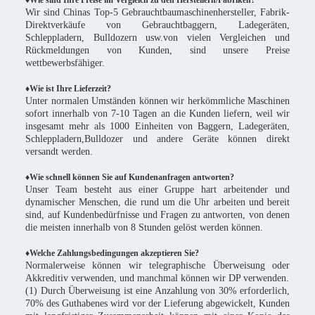
♦Wie sind Ihre Preise im Vergleich zu den Herstellern/Fabriken?
Wir sind Chinas Top-5 Gebrauchtbaumaschinenhersteller, Fabrik-
Direktverkäufe von Gebrauchtbaggern, Ladegeräten,
Schleppladern, Bulldozern usw.von vielen Vergleichen und
Rückmeldungen von Kunden, sind unsere Preise
wettbewerbsfähiger.
♦
Wie ist Ihre Lieferzeit?
Unter normalen Umständen können wir herkömmliche Maschinen
sofort innerhalb von 7-10 Tagen an die Kunden liefern, weil wir
insgesamt mehr als 1000 Einheiten von Baggern, Ladegeräten,
Schleppladern,Bulldozer und andere Geräte können direkt
versandt werden.
♦Wie schnell können Sie auf Kundenanfragen antworten?
Unser Team besteht aus einer Gruppe hart arbeitender und
dynamischer Menschen, die rund um die Uhr arbeiten und bereit
sind, auf Kundenbedürfnisse und Fragen zu antworten, von denen
die meisten innerhalb von 8 Stunden gelöst werden können.
♦Welche Zahlungsbedingungen akzeptieren Sie?
Normalerweise können wir telegraphische Überweisung oder
Akkreditiv verwenden, und manchmal können wir DP verwenden.
(1) Durch Überweisung ist eine Anzahlung von 30% erforderlich,
70% des Guthabenes wird vor der Lieferung abgewickelt, Kunden