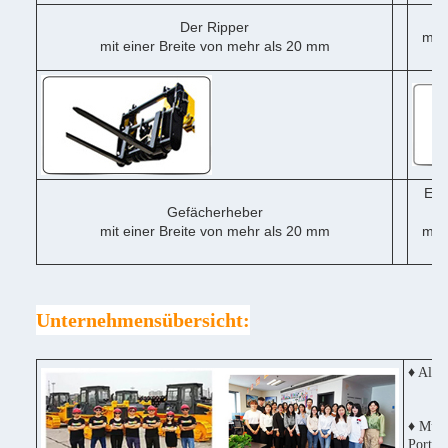
Der Ripper
mit 
mit einer Breite von mehr als 20 mm
me
Ein
Gefächerheber
mit einer Breite von mehr als 20 mm
mit 
me
Unternehmensübersicht:
♦ Alle
♦ Mult
Portug