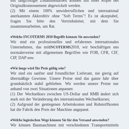
mit langfristiger Zusammenarbeit können mit einer Kopie des
Originalkonnossement abgewickelt werden.
(2) Mit einem 100% unwiderruflichen und international
anerkannten Akkreditiv ohne "Soft Terms"! Es ist akzeptabel,
fragen Sie bitte den Vertriebsleiter, mit dem Sie
zusammenarbeiten, um Rat.
♦Welche INCOTERMS 2010 Begriffe können Sie anwenden?
Wir sind ein professionelles und erfahrenes internationales
Unternehmen, das mit
2010, wir beschäftigen uns
INCOTERMS
normalerweise mit allgemeinen Begriffen wie FOB, CFR, CIF,
CIP, DAP usw.
♦Wie lange wird Ihr Preis gültig sein?
Wir sind ein sanfter und freundlicher Lieferant, nie gierig auf
übermäßige Gewinne. Unsere Preise sind das ganze Jahr über
grundsätzlich stabil geblieben. Wir werden unsere Preise nur
anhand von zwei Situationen anpassen:
(1) Der Wechselkurs zwischen US-Dollar und RMB ändert sich
stark mit der Veränderung des internationalen Wechselkurses;
(2) Aufgrund der gestiegenen Arbeitskosten und Rohstoffkosten
hat die Fabrik den Preis der Maschine angepasst.
♦Welche logistischen Wege können Sie für den Versand anwenden?
Wir können Baumaschinen mit verschiedenen Transportmitteln