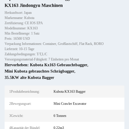
KX163 Jindongyu Maschinen
Herkunftsort: Japan
Markenname: Kubota
Zertifizierung: CE IOS EPA
Modellnummer: KX163
Min Bestellmenge: 1 Satz
Preis: 16500 USD
Verpackung Informationen: Container, Großlastschiff, Flat Rack, RORO
Lieferzeit: 10-15 Tage
Zahlungsbedingungen: T/T,L/C
Versorgungsmaterial-Fähigkeit: 7 Einheiten pro Monat
Hervorheben:
Kubota Kx163 Gebrauchtbagger
,
Mini Kubota gebrauchtes Schrägbagger
,
35.5KW alte Kubota Bagger
1Produktbezeichnung:
Kubota KX163 Bagger
2Bewegungsart:
Mini Crawler Excavator
3Gewicht:
6 Tonnen
4Kapazität der Bündel:
0.22m3