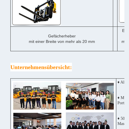
Ein
Gefächerheber
mit einer Breite von mehr als 20 mm
mit 
me
Unternehmensübersicht:
♦ Alle
♦ Mult
Portug
♦ 50% 
Maschi