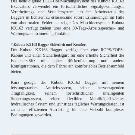
Das neue digitale LCD-Überwachungssystem des Kubota KX163
Excavators verwendet ein fortschrittliches Signalgewinnungs-,
Verarbeitungs- und Verteilersystem, um den Arbeitsstatus des
Baggers in Echtzeit zu erfassen.und sofort Erinnerungen im Falle
von abnormalen Fehlern anzeigenDas Maschinensystem Kubota
KX163 verfügt zudem über eine 90-Tage-Arbeitsspeicher- und
Wartungszeit-Erinnerungsfunktion.
4.Kubota KX163 Bagger Sicherheit und Komfort
Der Kubota KX163 Bagger verfügt über eine ROPS/FOPS-
Kabine und einen Sicherheitsgurt für eine erhöhte Sicherheit des
Bedieners.Sitz mit hoher Rückenfederung und andere
Konfigurationen, die dem Fahrer ein komfortables Betriebsumfeld
bieten.
Kurz gesagt, der Kubota KX163 Bagger mit seinem
leistungsstarken Antriebssystem, seiner hervorragenden
Tragfähigkeit, seinem fortschrittlichen intelligenten
Steuerungssystem, seiner flexiblen Mobilität,effizientes
hydraulisches System und günstiges tägliches Wartungsdesign, ist
zu einer effizienten Ausrüstung für eine Vielzahl komplexer
Bedingungen geworden.