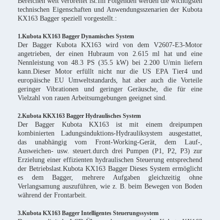
Bereichen weit verbreitet ist.Im Folgenden werden die wichtigsten
technischen Eigenschaften und Anwendungsszenarien der Kubota
KX163 Bagger speziell vorgestellt.:
1.Kubota KX163 Bagger Dynamisches System
Der Bagger Kubota KX163 wird von dem V2607-E3-Motor
angetrieben, der einen Hubraum von 2.615 ml hat und eine
Nennleistung von 48.3 PS (35.5 kW) bei 2.200 U/min liefern
kann.Dieser Motor erfüllt nicht nur die US EPA Tier4 und
europäische EU Umweltstandards, hat aber auch die Vorteile
geringer Vibrationen und geringer Geräusche, die für eine
Vielzahl von rauen Arbeitsumgebungen geeignet sind.
2.Kubota KKX163 Bagger Hydraulisches System
Der Bagger Kubota KX163 ist mit einem dreipumpen
kombinierten Ladungsinduktions-Hydrauliksystem ausgestattet,
das unabhängig vom Front-Working-Gerät, dem Lauf-,
Ausweichen- usw. steuert.durch drei Pumpen (P1, P2, P3) zur
Erzielung einer effizienten hydraulischen Steuerung entsprechend
der Betriebslast.Kubota KX163 Bagger Dieses System ermöglicht
es dem Bagger, mehrere Aufgaben gleichzeitig ohne
Verlangsamung auszuführen, wie z. B. beim Bewegen von Boden
während der Frontarbeit.
3.Kubota KX163 Bagger Intelligentes Steuerungssystem