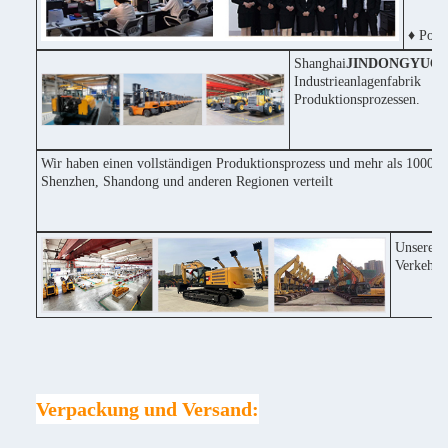
♦ Posit
Shanghai
JINDONGYU
Co
Industrieanlagenfabri
Produktionsprozessen.
Wir haben einen vollständigen Produktionsprozess und mehr als 1000 Ma
Shenzhen, Shandong und anderen Regionen verteilt
Unsere F
Verkehrs
Verpackung und Versand: