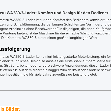
su WA380-3-Lader: Komfort und Design für den Bediener
matsu WA380-3-Lader ist für den Komfort des Bedieners konzipiert un
tzen und Schalldämmung, die bei langen Schichten zur Verringerung de
ängere Arbeitszeit ohne BeschwerdenFür diejenigen, die nach Kaufgrä
e Wartung bieten, ist die Maschine für die einfache Wartung konzipiert
.Die Komatsu WA380-3 bietet einen großen langfristigen Wert..
ussfolgerung
atsu WA380-3-Lader kombiniert leistungsstarke Motorleistung, ein forts
dienerfreundliches Design.so dass es die erste Wahl auf dem Markt fü
u, Straßenarbeiten oder andere schwere Anwendungen, dieser Lader b
enz.Wenn Sie auf dem Markt für Bagger zum Verkauf oder andere schw
uge Investition, die für viele Jahre zuverlässige Leistung bietet.
ls Bilder
: