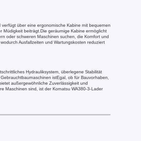
d verfügt über eine ergonomische Kabine mit bequemen
r Müdigkeit beiträgt.Die geräumige Kabine ermöglicht
bern oder schweren Maschinen suchen, die Komfort und
, wodurch Ausfallzeiten und Wartungskosten reduziert
chrittliches Hydrauliksystem, überlegene Stabilität
r Gebrauchtbaumaschinen istEgal, ob für Bauvorhaben,
ietet außergewöhnliche Zuverlässigkeit und
ere Maschinen sind, ist der Komatsu WA380-3-Lader