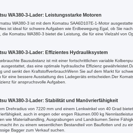
su WA380-3-Lader: Leistungsstarke Motoren
matsu WA380-3 ist mit dem Komatsu SAA6D107E-1-Motor ausgestattet
t.Dies ist ideal für schwere Aufgaben wie Erdbewegung.Egal, ob Sie n
 die Komatsu WA380-3 bietet die Leistung, die für eine Vielzahl von Ope
su WA380-3-Lader: Effizientes Hydrauliksystem
gebrauchte Bausubstanz ist mit einer fortschrittlichen variable Kolb
ausgestattet, das eine optimale hydraulische Effizienz gewährleistet.
ng und senkt den KraftstoffverbrauchWenn Sie auf dem Markt für schwe
ch für eine bessere Ausstattung des Ladegeräts entscheiden.Der Komat
izienz für anspruchsvolle Aufgaben.
su WA380-3-Lader: Stabilität und Manövrierfähigkeit
nem Drehradius von 7220 mm und einem Lenkwinkel von 40 Grad biete
ierfähigkeit, auch in engen oder engen Räumen.000 kg Nennlastleistun
en wie Materialhandling, Ausgrabungen und Landräumen.Seine Fähigke
 macht ihn zu einem wesentlichen Bestandteil von Bauflotten und zu ei
ässige Bagger zum Verkauf suchen.