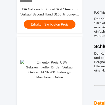
USA Gebraucht Bobcat Skid Steer zum
Komat
Verkauf Second Hand S160 Jindongyu
Der Ko
Maschinen
Sitzplä
Erhalten Sie besten Preis
eine l
einfach
werden
Schl
Der Kom
und be
Bergba
Effizi
eine kl
Detai