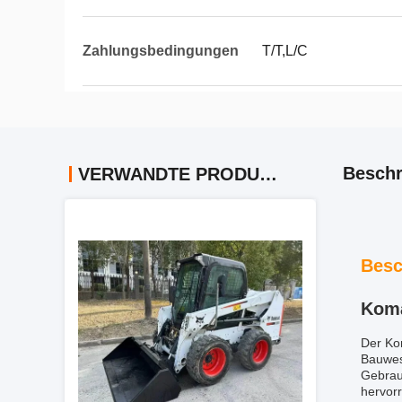
Zahlungsbedingungen
T/T,L/C
Beschr
VERWANDTE PRODUKTE
Besc
Koma
Der Kom
Bauwes
Gebrauc
hervor