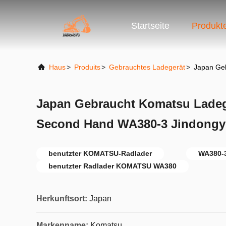
Startseite
Produkt
Haus
>
Produits
>
Gebrauchtes Ladegerät
>
Japan Ge
Japan Gebraucht Komatsu Ladeg
Second Hand WA380-3 Jindongy
benutzter KOMATSU-Radlader
WA380-
benutzter Radlader KOMATSU WA380
Herkunftsort:
Japan
Markenname:
Komatsu