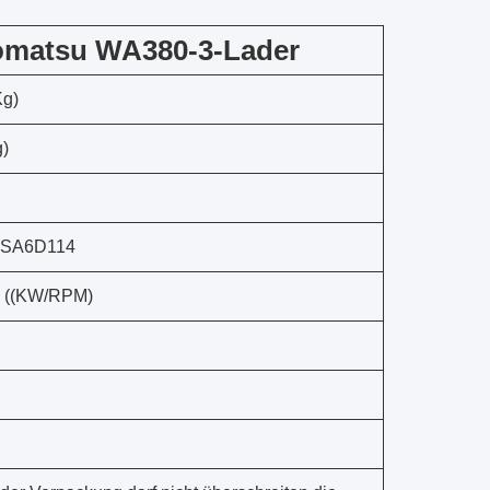
Komatsu WA380-3-Lader
Kg)
g)
 SA6D114
0 ((KW/RPM)