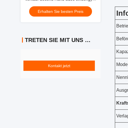
Maschinen
Inf
Erhalten Sie besten Preis
Betri
Beför
TRETEN SIE MIT UNS IN VERBINDUNG
Kapaz
Model
Kontakt jetzt
Nennl
Ausgr
Kraft
Verla