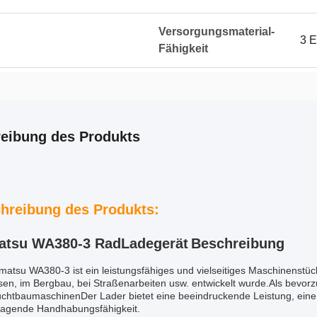
Versorgungsmaterial-
3 E
Fähigkeit
eibung des Produkts
hreibung des Produkts:
tsu WA380-3 Rad
Ladegerät
Beschreibung
atsu WA380-3 ist ein leistungsfähiges und vielseitiges Maschinenstück,
en, im Bergbau, bei Straßenarbeiten usw. entwickelt wurde.Als bevorz
htbaumaschinenDer Lader bietet eine beeindruckende Leistung, eine fo
ragende Handhabungsfähigkeit.