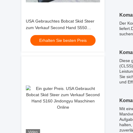
Komat
USA Gebrauchtes Bobcat Skid Steer
Der Ko
zum Verkauf Second Hand S550
liefer
suchen,
Jindongyu Maschinen
Erhalten Sie besten Preis
Komat
Diese 
(CLSS) 
Leistu
Sie si
und Eff
Komat
Mit ei
Manövr
Aufgab
halten,
zuverl
Video