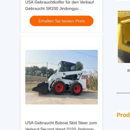
USA Gebrauchtkoffer für den Verkauf
Gebraucht SR200 Jindongyu
Maschinen
Erhalten Sie besten Preis
K
Prod
USA Gebraucht Bobcat Skid Steer zum
Verkauf Second Hand S150 Jindongyu