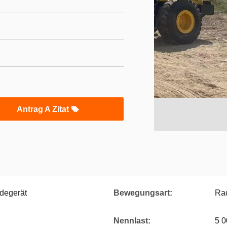
Antrag A Zitat
degerät
Bewegungsart:
Ra
Nennlast:
5 0