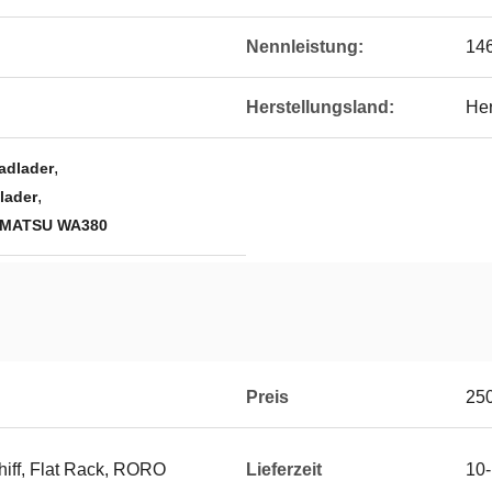
Nennleistung:
14
Herstellungsland:
Her
,
adlader
,
lader
KOMATSU WA380
Preis
25
hiff, Flat Rack, RORO
Lieferzeit
10-