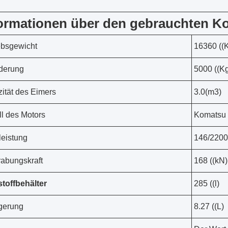
ormationen über den gebrauchten 
ebsgewicht
16360 ((
derung
5000 ((K
ität des Eimers
3.0(m3)
l des Motors
Komatsu
eistung
146/220
abungskraft
168 ((kN)
stoffbehälter
285 ((l)
gerung
8.27 ((L)