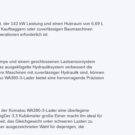
, der 142 kW Leistung und einen Hubraum von 6,69 L
ach Kaufbaggern oder zuverlässigen Baumaschinen
rationen erforderlich ist.
enpumpe und einem geschlossenen Lastsensorsystem
Das ausgeklügelte Hydrauliksystem verbessert die
re Maschinen mit zuverlässiger Hydraulik sind, können
su WA380-3-Lader bietet eine hervorragende Präzision
t der Komatsu WA380-3-Lader eine überlegene
gDer 3,3 Kubikmeter große Eimer macht ihn ideal für
it, das Gleichgewicht unter schweren Lasten zu
ner ausgezeichneten Wahl für diejenigen, die