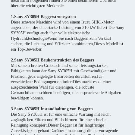
ideal istIm Folgenden finden Sie einen detaillierten Überblick
über die wichtigsten Merkmale:
1.Sany SY305H Baggerstromsystem
Diese schwere Maschine wird von einem Isuzu 6HK1-Motor
angetrieben, der eine starke Leistung von 210 kW liefert.Die Sany
SY305H verfügt auch über volle elektronische
HydrauliktechnologieWenn Sie nach Baggern zum Verkauf
suchen, die Leistung und Effizienz kombinieren,Dieses Modell ist
ein Top-Bewerber.
2.Sany SY305H Baukonstruktion des Baggers
Mit seinem breiten Grabdach und seinen leistungsstarken
Fähigkeiten kann der Sany SY305H mit Geschwindigkeit und
Präzision groß angelegte Erdarbeiten durchführen.für
verschiedene Bedingungen optimiertDies macht es zu einer
ausgezeichneten Wahl für diejenigen, die robuste
Gebrauchtbaumaschinen benötigen, die anspruchsvolle Aufgaben
bewältigen können.
3.Sany SY305H Instandhaltung von Baggern
Die Sany SY305H ist für eine einfache Wartung mit leicht
zugänglichen Filtern und Bildschirmen für eine schnelle
Reinigung konzipiert.Dieser Bagger ist für langfristige
Zuverlässigkeit gebaut.Darüber hinaus sorgt die hervorragende