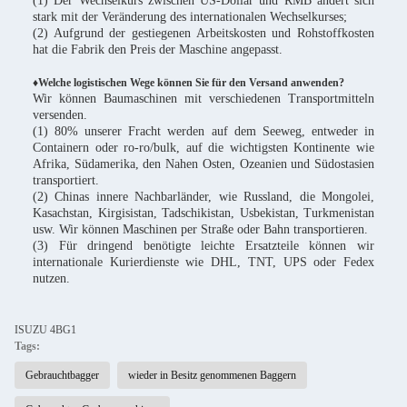
(1) Der Wechselkurs zwischen US-Dollar und RMB ändert sich
stark mit der Veränderung des internationalen Wechselkurses;
(2) Aufgrund der gestiegenen Arbeitskosten und Rohstoffkosten
hat die Fabrik den Preis der Maschine angepasst.
♦Welche logistischen Wege können Sie für den Versand anwenden?
Wir können Baumaschinen mit verschiedenen Transportmitteln
versenden.
(1) 80% unserer Fracht werden auf dem Seeweg, entweder in
Containern oder ro-ro/bulk, auf die wichtigsten Kontinente wie
Afrika, Südamerika, den Nahen Osten, Ozeanien und Südostasien
transportiert.
(2) Chinas innere Nachbarländer, wie Russland, die Mongolei,
Kasachstan, Kirgisistan, Tadschikistan, Usbekistan, Turkmenistan
usw. Wir können Maschinen per Straße oder Bahn transportieren.
(3) Für dringend benötigte leichte Ersatzteile können wir
internationale Kurierdienste wie DHL, TNT, UPS oder Fedex
nutzen.
ISUZU 4BG1
Tags:
Gebrauchtbagger
wieder in Besitz genommenen Baggern