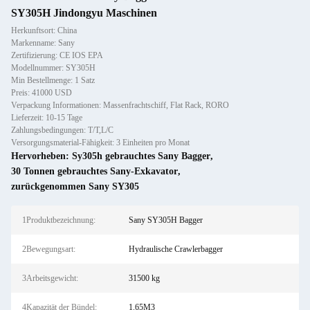
SY305H Jindongyu Maschinen
Herkunftsort: China
Markenname: Sany
Zertifizierung: CE IOS EPA
Modellnummer: SY305H
Min Bestellmenge: 1 Satz
Preis: 41000 USD
Verpackung Informationen: Massenfrachtschiff, Flat Rack, RORO
Lieferzeit: 10-15 Tage
Zahlungsbedingungen: T/T,L/C
Versorgungsmaterial-Fähigkeit: 3 Einheiten pro Monat
Hervorheben:
Sy305h gebrauchtes Sany Bagger
,
30 Tonnen gebrauchtes Sany-Exkavator
,
zurückgenommen Sany SY305
1Produktbezeichnung:
Sany SY305H Bagger
2Bewegungsart:
Hydraulische Crawlerbagger
3Arbeitsgewicht:
31500 kg
4Kapazität der Bündel:
1.65M3