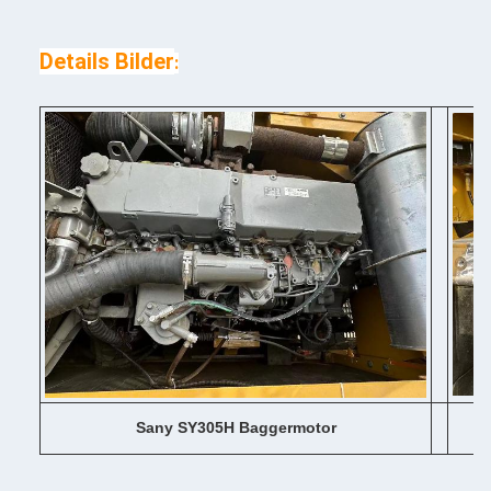
Details Bilder
:
Sany SY305H Baggermotor