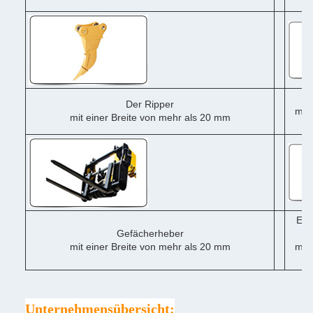
me
Der Ripper
mit 
mit einer Breite von mehr als 20 mm
me
Ein
Gefächerheber
mit einer Breite von mehr als 20 mm
mit 
me
Unternehmensübersicht: