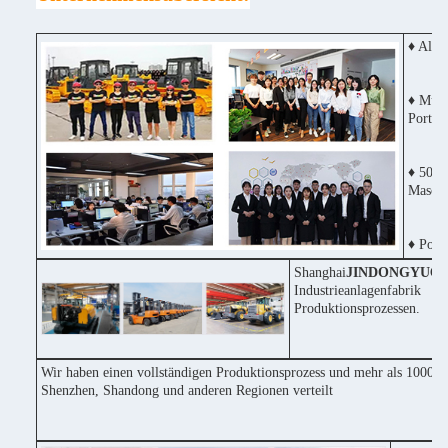
♦ Alle
♦ Mult
Portug
♦ 50% 
Maschi
♦ Posit
Shanghai
JINDONGYU
Co
Industrieanlagenfabri
Produktionsprozessen.
Wir haben einen vollständigen Produktionsprozess und mehr als 1000 Ma
Shenzhen, Shandong und anderen Regionen verteilt