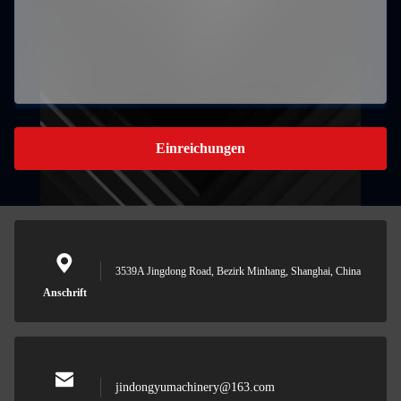
Einreichungen
3539A Jingdong Road, Bezirk Minhang, Shanghai, China
Anschrift
jindongyumachinery@163.com