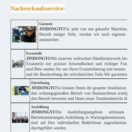
Nachverkaufsservice:
Garantie
JINDONGYU
Für jede von uns gekaufte Maschine, w
Betrieb einiger Teile, werden wir nach eigenem Erm
austauschen.
Ersatzteile
JINDONGYU
Mit unserem weltweiten Händlernetzwerk bieten
Ersatzteile mit präziser Anwendbarkeit und richtiger Funk
sind.Bitte senden Sie uns Ihren Ersatzteilantrag und nennen
und die Beschreibung der erforderlichen Teile.Wir garantieren
Einrichtung
JINDONGYU
Sie können Ihnen die gesamte Installation k
den ordnungsgemäßen Betrieb von Baumaschinen ermöglich
den Betrieb bewerten und Ihnen einen Testdatenbericht über 
Ausbildung
JINDONGYU
Die Ausbildungsangebote umfassen 
Betriebsanleitungen,Ausbildung in Wartungskenntnissen, te
sind auf Ihre individuellen Bedürfnisse zugeschnitte
durchgeführt werden.