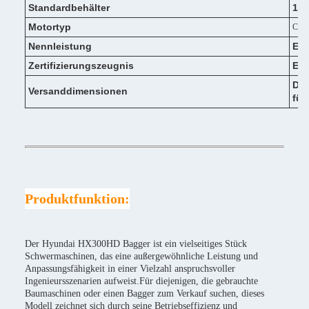
Standardbehälter
1.2
Motortyp
Cum
Nennleistung
Ein
Zertifizierungszeugnis
EPA
Der
Versanddimensionen
für
Produktfunktion:
Der Hyundai HX300HD Bagger ist ein vielseitiges Stück
Schwermaschinen, das eine außergewöhnliche Leistung und
Anpassungsfähigkeit in einer Vielzahl anspruchsvoller
Ingenieursszenarien aufweist.Für diejenigen, die gebrauchte
Baumaschinen oder einen Bagger zum Verkauf suchen, dieses
Modell zeichnet sich durch seine Betriebseffizienz und