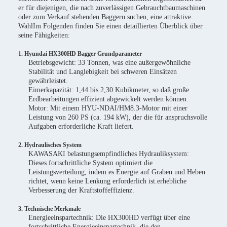
er für diejenigen, die nach zuverlässigen Gebrauchtbaumaschinen
oder zum Verkauf stehenden Baggern suchen, eine attraktive
WahlIm Folgenden finden Sie einen detaillierten Überblick über
seine Fähigkeiten:
1. Hyundai HX300HD Bagger Grundparameter
Betriebsgewicht: 33 Tonnen, was eine außergewöhnliche
Stabilität und Langlebigkeit bei schweren Einsätzen
gewährleistet.
Eimerkapazität: 1,44 bis 2,30 Kubikmeter, so daß große
Erdbearbeitungen effizient abgewickelt werden können.
Motor: Mit einem HYU-NDAI/HM8.3-Motor mit einer
Leistung von 260 PS (ca. 194 kW), der die für anspruchsvolle
Aufgaben erforderliche Kraft liefert.
2. Hydraulisches System
KAWASAKI belastungsempfindliches Hydrauliksystem:
Dieses fortschrittliche System optimiert die
Leistungsverteilung, indem es Energie auf Graben und Heben
richtet, wenn keine Lenkung erforderlich ist.erhebliche
Verbesserung der Kraftstoffeffizienz.
3. Technische Merkmale
Energieeinspartechnik: Die HX300HD verfügt über eine
fortschrittliche Energieeinspartechnik, die den