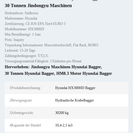
30 Tonnen Jindongyu Maschinen
Herkunftsort: Südkorea
Markenname: Hyundai
Zertifizierung: CE IOS EPA Tier4 EURO 5
Modellnummer: HX300HD
Min Bestellmenge: 1 Satz
Preis: Inquiry
Verpackung Informationen: Massenfrachtschiff, Flat Rack, RORO
Lieferzeit: 15-20 Tage
Zahlungsbedingungen: T/T,L/C
Versorgungsmaterial-Fähigkeit: 3 Einheiten pro Monat
Hervorheben:
Jindongyu Maschinen Hyundai Bagger
,
30 Tonnen Hyundai Bagger
,
HM8.3 Motor Hyundai Bagger
1Produktbezeichnung:
Hyundai HX300HD Bagger
2Bewegungsart:
Hydraulische Krabelbagger
3Arbeitsgewicht:
30200 kg
4Kapazität der Bündel:
10,4-2,1 m3