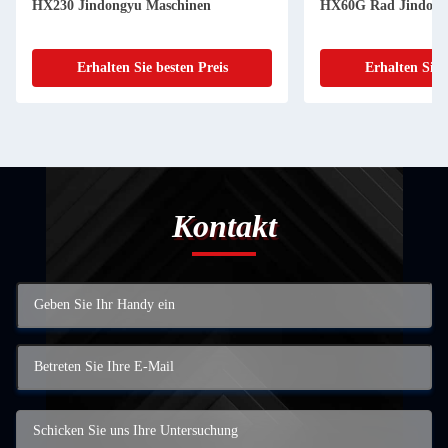
HX230 Jindongyu Maschinen
HX60G Rad Jindong
Erhalten Sie besten Preis
Erhalten Sie 
Kontakt