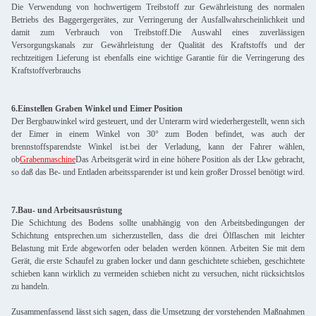
Die Verwendung von hochwertigem Treibstoff zur Gewährleistung des normalen
Betriebs des Baggergergerätes, zur Verringerung der Ausfallwahrscheinlichkeit und
damit zum Verbrauch von Treibstoff.Die Auswahl eines zuverlässigen
Versorgungskanals zur Gewährleistung der Qualität des Kraftstoffs und der
rechtzeitigen Lieferung ist ebenfalls eine wichtige Garantie für die Verringerung des
Kraftstoffverbrauchs
6.Einstellen Graben Winkel und Eimer Position
Der Bergbauwinkel wird gesteuert, und der Unterarm wird wiederhergestellt, wenn sich
der Eimer in einem Winkel von 30° zum Boden befindet, was auch der
brennstoffsparendste Winkel ist.bei der Verladung, kann der Fahrer wählen,
ob
Grabenmaschine
Das Arbeitsgerät wird in eine höhere Position als der Lkw gebracht,
so daß das Be- und Entladen arbeitssparender ist und kein großer Drossel benötigt wird.
7.Bau- und Arbeitsausrüstung
Die Schichtung des Bodens sollte unabhängig von den Arbeitsbedingungen der
Schichtung entsprechen.um sicherzustellen, dass die drei Ölflaschen mit leichter
Belastung mit Erde abgeworfen oder beladen werden können. Arbeiten Sie mit dem
Gerät, die erste Schaufel zu graben locker und dann geschichtete schieben, geschichtete
schieben kann wirklich zu vermeiden schieben nicht zu versuchen, nicht rücksichtslos
zu handeln.
Zusammenfassend lässt sich sagen, dass die Umsetzung der vorstehenden Maßnahmen