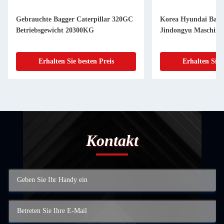
Korea Hyundai Bagger HX220L
Korea Hyundai Bag
Jindongyu Maschinen
Jindongyu Maschi
4TNV94L Motor
Erhalten Sie besten Preis
Erhalten Sie 
Kontakt