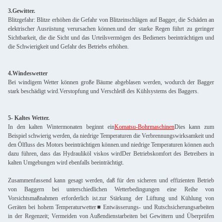
3.Gewitter.
Blitzgefahr: Blitze erhöhen die Gefahr von Blitzeinschlägen auf Bagger, die Schäden an
elektrischer Ausrüstung verursachen können.und der starke Regen führt zu geringer
Sichtbarkeit, die die Sicht und das Urteilsvermögen des Bedieners beeinträchtigen und
die Schwierigkeit und Gefahr des Betriebs erhöhen.
4.Windeswetter
Bei windigem Wetter können große Bäume abgeblasen werden, wodurch der Bagger
stark beschädigt wird.Verstopfung und Verschleiß des Kühlsystems des Baggers.
5- Kaltes Wetter.
In den kalten Wintermonaten beginnt ein
Komatsu-Bohrmaschinen
Dies kann zum
Beispiel schwierig werden, da niedrige Temperaturen die Verbrennungswirksamkeit und
den Ölfluss des Motors beeinträchtigen können.und niedrige Temperaturen können auch
dazu führen, dass das Hydrauliköl viskos wirdDer Betriebskomfort des Betreibers in
kalten Umgebungen wird ebenfalls beeinträchtigt.
Zusammenfassend kann gesagt werden, daß für den sicheren und effizienten Betrieb
von Baggern bei unterschiedlichen Wetterbedingungen eine Reihe von
Vorsichtsmaßnahmen erforderlich ist.zur Stärkung der Lüftung und Kühlung von
Geräten bei hohem Temperaturwetter■ Entwässerungs- und Rutschsicherungsarbeiten
in der Regenzeit; Vermeiden von Außendienstarbeiten bei Gewittern und Überprüfen