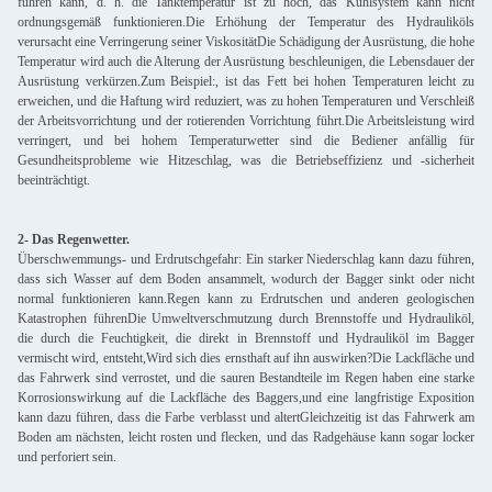
führen kann, d. h. die Tanktemperatur ist zu hoch, das Kühlsystem kann nicht
ordnungsgemäß funktionieren.Die Erhöhung der Temperatur des Hydrauliköls
verursacht eine Verringerung seiner ViskositätDie Schädigung der Ausrüstung, die hohe
Temperatur wird auch die Alterung der Ausrüstung beschleunigen, die Lebensdauer der
Ausrüstung verkürzen.Zum Beispiel:, ist das Fett bei hohen Temperaturen leicht zu
erweichen, und die Haftung wird reduziert, was zu hohen Temperaturen und Verschleiß
der Arbeitsvorrichtung und der rotierenden Vorrichtung führt.Die Arbeitsleistung wird
verringert, und bei hohem Temperaturwetter sind die Bediener anfällig für
Gesundheitsprobleme wie Hitzeschlag, was die Betriebseffizienz und -sicherheit
beeinträchtigt.
2- Das Regenwetter.
Überschwemmungs- und Erdrutschgefahr: Ein starker Niederschlag kann dazu führen,
dass sich Wasser auf dem Boden ansammelt, wodurch der Bagger sinkt oder nicht
normal funktionieren kann.Regen kann zu Erdrutschen und anderen geologischen
Katastrophen führenDie Umweltverschmutzung durch Brennstoffe und Hydrauliköl,
die durch die Feuchtigkeit, die direkt in Brennstoff und Hydrauliköl im Bagger
vermischt wird, entsteht,Wird sich dies ernsthaft auf ihn auswirken?Die Lackfläche und
das Fahrwerk sind verrostet, und die sauren Bestandteile im Regen haben eine starke
Korrosionswirkung auf die Lackfläche des Baggers,und eine langfristige Exposition
kann dazu führen, dass die Farbe verblasst und altertGleichzeitig ist das Fahrwerk am
Boden am nächsten, leicht rosten und flecken, und das Radgehäuse kann sogar locker
und perforiert sein.