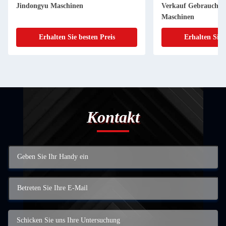
hinen
Verkauf Gebraucht SK200 Jindongyu
Maschinen
Sie besten Preis
Erhalten Sie besten Preis
Kontakt