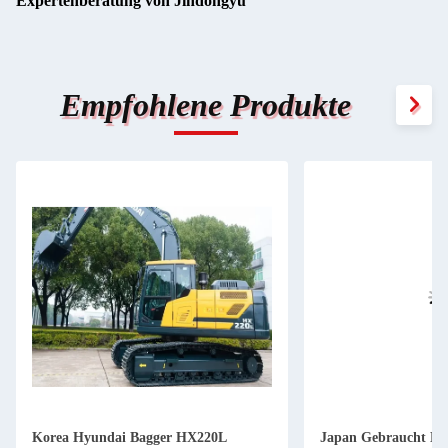
Expertenberatung von Jindongyu
Empfohlene Produkte
Bagger HX220L
Japan Gebraucht Kobelco Bagger zum