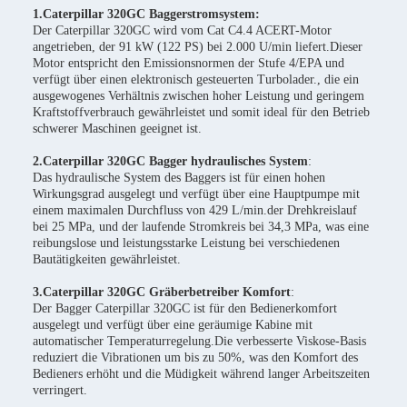
1.Caterpillar 320GC Baggerstromsystem:
Der Caterpillar 320GC wird vom Cat C4.4 ACERT-Motor
angetrieben, der 91 kW (122 PS) bei 2.000 U/min liefert.Dieser
Motor entspricht den Emissionsnormen der Stufe 4/EPA und
verfügt über einen elektronisch gesteuerten Turbolader., die ein
ausgewogenes Verhältnis zwischen hoher Leistung und geringem
Kraftstoffverbrauch gewährleistet und somit ideal für den Betrieb
schwerer Maschinen geeignet ist.
2.Caterpillar 320GC Bagger hydraulisches System
:
Das hydraulische System des Baggers ist für einen hohen
Wirkungsgrad ausgelegt und verfügt über eine Hauptpumpe mit
einem maximalen Durchfluss von 429 L/min.der Drehkreislauf
bei 25 MPa, und der laufende Stromkreis bei 34,3 MPa, was eine
reibungslose und leistungsstarke Leistung bei verschiedenen
Bautätigkeiten gewährleistet.
3.Caterpillar 320GC Gräberbetreiber Komfort
:
Der Bagger Caterpillar 320GC ist für den Bedienerkomfort
ausgelegt und verfügt über eine geräumige Kabine mit
automatischer Temperaturregelung.Die verbesserte Viskose-Basis
reduziert die Vibrationen um bis zu 50%, was den Komfort des
Bedieners erhöht und die Müdigkeit während langer Arbeitszeiten
verringert.