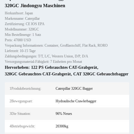
320GC Jindongyu Maschinen
Herkunftsort: Japan
Markenname: Caterpillar
Zertifizierung: CE IOS EPA
Modellnummer: 320GC
Min Bestellmenge: 1 Satz
Preis: 47000 USD
Verpackung Informationen: Container, Großlastschiff, Flat Rack, RORO
Lieferzeit: 10-15 Tage
Zahlungsbedingungen: T/T, L/C, Western Union, D/P, D/A
Versorgungsmaterial-Fähigkeit: 7 Einheiten pro Monat
Hervorheben:
122 PS Gebrauchtes CAT-Grabgerät
,
320GC Gebrauchtes CAT-Grabgerät
,
CAT 320GC Gebrauchtbagger
1Produktbezeichnung:
Caterpillar 320GC Bagger
2Bewegungsart:
Hydraulische Crawlerbagger
3Die Situation:
96% Neues
4Betriebsgewicht:
20300kg