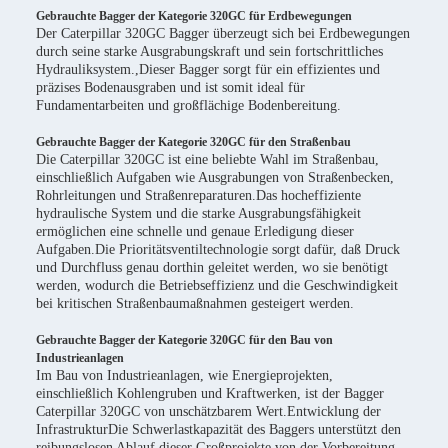
Gebrauchte Bagger der Kategorie 320GC für Erdbewegungen
Der Caterpillar 320GC Bagger überzeugt sich bei Erdbewegungen
durch seine starke Ausgrabungskraft und sein fortschrittliches
Hydrauliksystem.,Dieser Bagger sorgt für ein effizientes und
präzises Bodenausgraben und ist somit ideal für
Fundamentarbeiten und großflächige Bodenbereitung.
Gebrauchte Bagger der Kategorie 320GC für den Straßenbau
Die Caterpillar 320GC ist eine beliebte Wahl im Straßenbau,
einschließlich Aufgaben wie Ausgrabungen von Straßenbecken,
Rohrleitungen und Straßenreparaturen.Das hocheffiziente
hydraulische System und die starke Ausgrabungsfähigkeit
ermöglichen eine schnelle und genaue Erledigung dieser
Aufgaben.Die Prioritätsventiltechnologie sorgt dafür, daß Druck
und Durchfluss genau dorthin geleitet werden, wo sie benötigt
werden, wodurch die Betriebseffizienz und die Geschwindigkeit
bei kritischen Straßenbaumaßnahmen gesteigert werden.
Gebrauchte Bagger der Kategorie 320GC für den Bau von
Industrieanlagen
Im Bau von Industrieanlagen, wie Energieprojekten,
einschließlich Kohlengruben und Kraftwerken, ist der Bagger
Caterpillar 320GC von unschätzbarem Wert.Entwicklung der
InfrastrukturDie Schwerlastkapazität des Baggers unterstützt den
reibungslosen Ablauf dieser Großprojekte.von der Vorbereitung