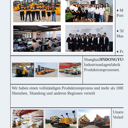
♦ Mult
Portug
♦ 50% 
Maschi
♦ Posit
Shanghai
JINDONGYU
Co
Industrieanlagenfabri
Produktionsprozessen.
Wir haben einen vollständigen Produktionsprozess und mehr als 1000 Ma
Shenzhen, Shandong und anderen Regionen verteilt
Unsere F
Verkehrs