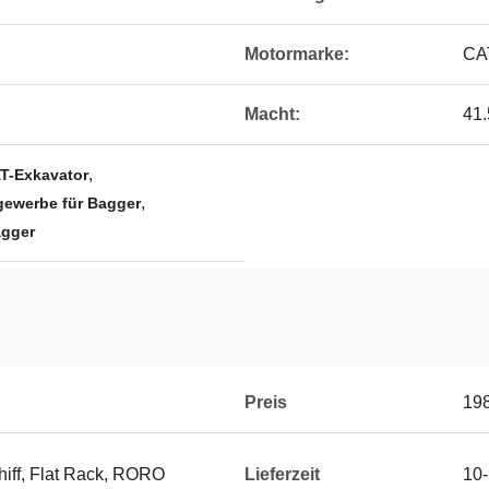
Motormarke:
CA
Macht:
41
,
T-Exkavator
,
ewerbe für Bagger
agger
Preis
19
hiff, Flat Rack, RORO
Lieferzeit
10-