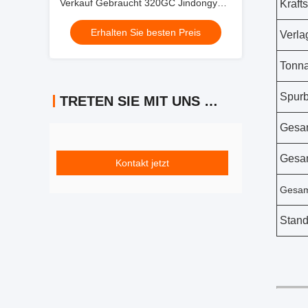
Verkauf Gebraucht 320GC Jindongyu
Krafts
Maschinen
Erhalten Sie besten Preis
Verla
Tonna
Spurb
TRETEN SIE MIT UNS IN VERBINDUNG
Gesam
Gesam
Kontakt jetzt
Gesam
Stand