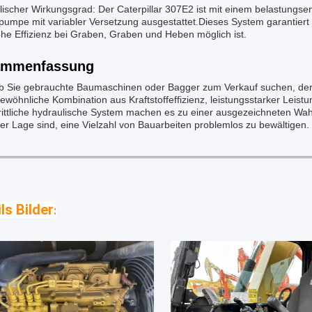
lischer Wirkungsgrad: Der Caterpillar 307E2 ist mit einem belastungs
umpe mit variabler Versetzung ausgestattet.Dieses System garantiert 
he Effizienz bei Graben, Graben und Heben möglich ist.
ammenfassung
ob Sie gebrauchte Baumaschinen oder Bagger zum Verkauf suchen, der 
wöhnliche Kombination aus Kraftstoffeffizienz, leistungsstarker Leist
hrittliche hydraulische System machen es zu einer ausgezeichneten Wa
der Lage sind, eine Vielzahl von Bauarbeiten problemlos zu bewältigen.
ls Bilder
: