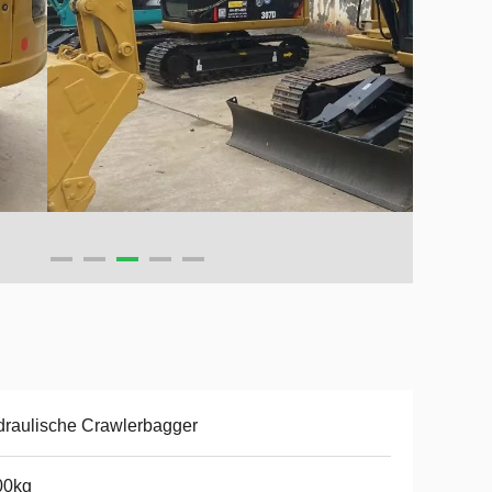
raulische Crawlerbagger
00kg