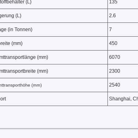
toffbehälter (L)
135
gerung (L)
2.6
ge (in Tonnen)
7
reite (mm)
450
ttransportlänge (mm)
6070
ttransportbreite (mm)
2300
2540
ttransporthöhe (mm)
ort
Shanghai, C