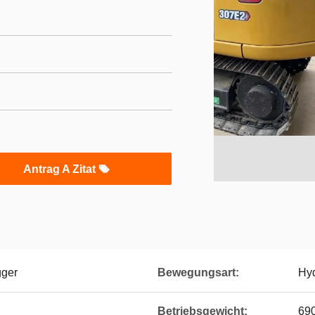
Antrag A Zitat
gger
Bewegungsart:
Hyd
Betriebsgewicht:
69