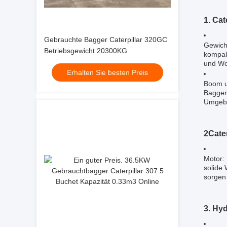
1. Ca
Gebrauchte Bagger Caterpillar 320GC
Gewicht
Betriebsgewicht 20300KG
kompakt
und Woh
Erhalten Sie besten Preis
Boom u
Bagger 
Umgeb
2Cate
Motor: 
solide
sorgen
3. Hy