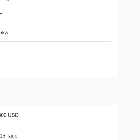
T
.5kw
800 USD
15 Tage