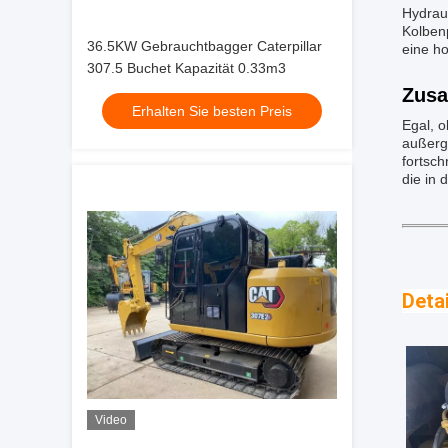
Hydrau
Kolbenp
36.5KW Gebrauchtbagger Caterpillar
eine ho
307.5 Buchet Kapazität 0.33m3
Zus
Erhalten Sie besten Preis
Egal, 
außerge
fortsc
die in 
Detai
Video