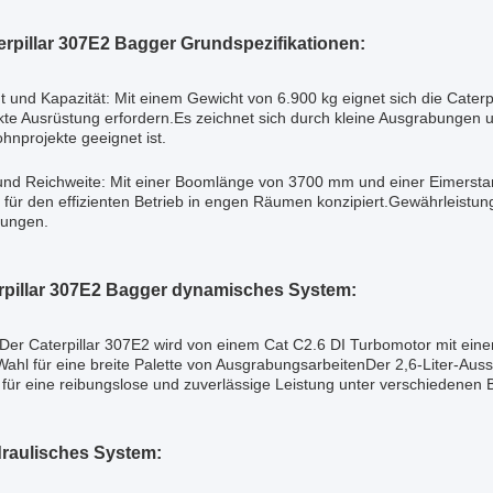
terpillar 307E2 Bagger Grundspezifikationen:
 und Kapazität: Mit einem Gewicht von 6.900 kg eignet sich die Caterpil
e Ausrüstung erfordern.Es zeichnet sich durch kleine Ausgrabungen und
nprojekte geeignet ist.
nd Reichweite: Mit einer Boomlänge von 3700 mm und einer Eimersta
für den effizienten Betrieb in engen Räumen konzipiert.Gewährleistun
ungen.
rpillar 307E2 Bagger dynamisches System:
Der Caterpillar 307E2 wird von einem Cat C2.6 DI Turbomotor mit eine
 Wahl für eine breite Palette von AusgrabungsarbeitenDer 2,6-Liter-A
 für eine reibungslose und zuverlässige Leistung unter verschiedenen
draulisches System: