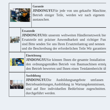
Garantie
JINDONGYU
Für jede von uns gekaufte Maschine, w
Betrieb einiger Teile, werden wir nach eigenem Erm
austauschen.
Ersatzteile
JINDONGYU
Mit unserem weltweiten Händlernetzwerk bieten
Ersatzteile mit präziser Anwendbarkeit und richtiger Funk
sind.Bitte senden Sie uns Ihren Ersatzteilantrag und nennen
und die Beschreibung der erforderlichen Teile.Wir garantieren
Einrichtung
JINDONGYU
Sie können Ihnen die gesamte Installation k
den ordnungsgemäßen Betrieb von Baumaschinen ermöglich
den Betrieb bewerten und Ihnen einen Testdatenbericht über 
Ausbildung
JINDONGYU
Die Ausbildungsangebote umfassen 
Betriebsanleitungen,Ausbildung in Wartungskenntnissen, te
sind auf Ihre individuellen Bedürfnisse zugeschnitte
durchgeführt werden.