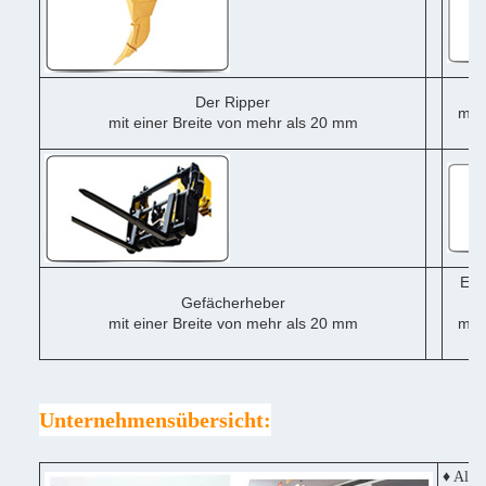
Der Ripper
mit 
mit einer Breite von mehr als 20 mm
me
Ein
Gefächerheber
mit einer Breite von mehr als 20 mm
mit 
me
Unternehmensübersicht:
♦ Alle