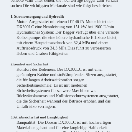
beliebte Wahl unter denen, die hochwertige Bagger zum Verkauf
suchen.Die wichtigsten Merkmale sind wie folgt beschrieben:
1. Stromversorgung und Hydraulik
Motor: Ausgestattet mit einem D1146TA-Motor bietet der
DX300LC eine Nennleistung von 151 kW bei 1900 U/min.
Hydraulisches System: Der Bagger verfügt über eine variable
Kolbenpumpe, die eine höhere hydraulische Effizienz bietet,
mit einem Haupteinsatzdruck von 32,4 MPa und einem
Auftriebsdruck von 34,3 MPa.Dies führt zu verbesserten
Heben und Graben Fähigkeiten.
2Komfort und Sicherheit
Komfort des Bedieners: Die DX300LC ist mit einer
geräumigen Kabine und stoßdämpfenden Sitzen ausgestattet,
die für langen Arbeitszeitkomfort sorgen.
Sicherheitsmerkmale: Es ist mit modernen
Sicherheitssystemen für schwere Maschinen wie
Rückwärtskameras und Kollisionsschutzsystemen ausgestattet,
die die Sicherheit während des Betriebs erhöhen und das
Unfallrisiko verringern.
3Betriebssicherheit und Langlebigkeit
Bauqualität: Die Doosan DX300LC ist mit hochwertigen
Materialien gebaut und für eine langlebige Haltbarkeit