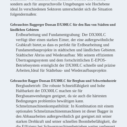
sondern auch für anspruchsvolle Umgebungen wie Hochebene
ideal.In verschiedenen Sektoren unterscheidet sich die Situation
folgendermaßen:
Gebrauchtes Baggerger Doosan DX300LC für den Bau von Städten und
ländlichen Gebieten
Erdbearbeitung und Fundamentgrabung: Der DX300LC
verfügt über einen starken Eimer, der eine außergewöhnliche
Grabkraft bietet,so dass es perfekt für Erdbearbeitung und
Fundamentbauprojekte in städtischen und ländlichen Gebieten.
Städtischer Abriss und Wiederaufbau: Mit seinem effizienten
Übertragungssystem und dem fortschrittlichen E-EPOS-
Betriebssystem ermöglicht der DX300LC schnelle und präzise
Arbeiten,Ideal für Städtebau- und Wiederaufbauprojekte.
Gebrauchte Bagger Doosan DX300LC für Bergbau und Schwerindustrie
Bergbaubetrieb: Die robuste Schneidfähigkeit und hohe
Haltbarkeit der DX300LC machen sie für
Bergbauanwendungen geeignet, da sie auch die härtesten
Bedingungen problemlos bewältigen kann.
Schmelzmaschinenkompatibilität: In Kombination mit einem
optionalen Schmelzmaschinenmaschinen ist dieser Bagger in
den Abbauarbeiten außergewöhnlich gut geeignet.mit seiner
starken Drehkraft und seiner schnellen Boomhebefähigkeit, die
die Effizienz bei Schwermaschinenbetrieben weiter verbessert.