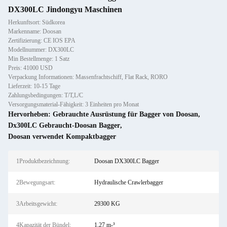
DX300LC Jindongyu Maschinen
Herkunftsort: Südkorea
Markenname: Doosan
Zertifizierung: CE IOS EPA
Modellnummer: DX300LC
Min Bestellmenge: 1 Satz
Preis: 41000 USD
Verpackung Informationen: Massenfrachtschiff, Flat Rack, RORO
Lieferzeit: 10-15 Tage
Zahlungsbedingungen: T/T,L/C
Versorgungsmaterial-Fähigkeit: 3 Einheiten pro Monat
Hervorheben:
Gebrauchte Ausrüstung für Bagger von Doosan
,
Dx300LC Gebraucht-Doosan Bagger
,
Doosan verwendet Kompaktbagger
1Produktbezeichnung:
Doosan DX300LC Bagger
2Bewegungsart:
Hydraulische Crawlerbagger
3Arbeitsgewicht:
29300 KG
4Kapazität der Bündel:
1,27 m-³