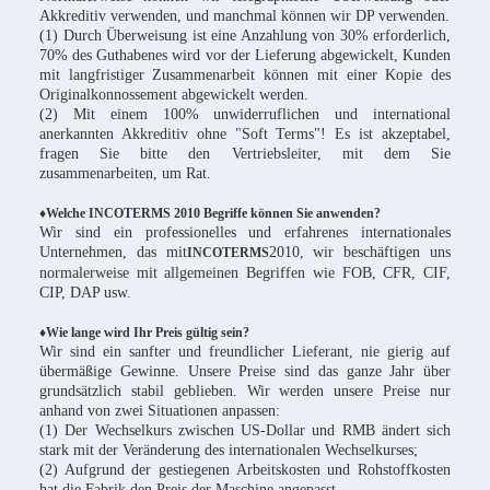
Akkreditiv verwenden, und manchmal können wir DP verwenden.
(1) Durch Überweisung ist eine Anzahlung von 30% erforderlich,
70% des Guthabenes wird vor der Lieferung abgewickelt, Kunden
mit langfristiger Zusammenarbeit können mit einer Kopie des
Originalkonnossement abgewickelt werden.
(2) Mit einem 100% unwiderruflichen und international
anerkannten Akkreditiv ohne "Soft Terms"! Es ist akzeptabel,
fragen Sie bitte den Vertriebsleiter, mit dem Sie
zusammenarbeiten, um Rat.
♦Welche INCOTERMS 2010 Begriffe können Sie anwenden?
Wir sind ein professionelles und erfahrenes internationales
Unternehmen, das mit
2010, wir beschäftigen uns
INCOTERMS
normalerweise mit allgemeinen Begriffen wie FOB, CFR, CIF,
CIP, DAP usw.
♦Wie lange wird Ihr Preis gültig sein?
Wir sind ein sanfter und freundlicher Lieferant, nie gierig auf
übermäßige Gewinne. Unsere Preise sind das ganze Jahr über
grundsätzlich stabil geblieben. Wir werden unsere Preise nur
anhand von zwei Situationen anpassen:
(1) Der Wechselkurs zwischen US-Dollar und RMB ändert sich
stark mit der Veränderung des internationalen Wechselkurses;
(2) Aufgrund der gestiegenen Arbeitskosten und Rohstoffkosten
hat die Fabrik den Preis der Maschine angepasst.