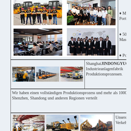
♦ Mult
Portug
♦ 50% 
Maschi
♦ Posit
Shanghai
JINDONGYU
Co
Industrieanlagenfabri
Produktionsprozessen.
Wir haben einen vollständigen Produktionsprozess und mehr als 1000 Ma
Shenzhen, Shandong und anderen Regionen verteilt
Unsere F
Verkehrs