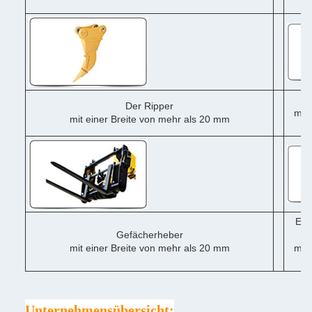
me
Der Ripper
mit 
mit einer Breite von mehr als 20 mm
me
Ein
Gefächerheber
mit einer Breite von mehr als 20 mm
mit 
me
Unternehmensübersicht: