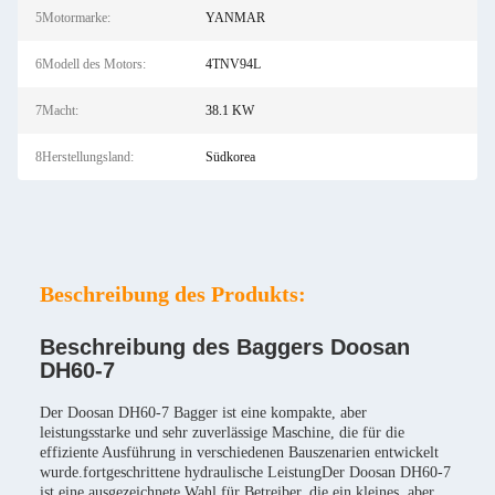
5Motormarke:
YANMAR
6Modell des Motors:
4TNV94L
7Macht:
38.1 KW
8Herstellungsland:
Südkorea
Beschreibung des Produkts:
Beschreibung des Baggers Doosan
DH60-7
Der Doosan DH60-7 Bagger ist eine kompakte, aber
leistungsstarke und sehr zuverlässige Maschine, die für die
effiziente Ausführung in verschiedenen Bauszenarien entwickelt
wurde.fortgeschrittene hydraulische LeistungDer Doosan DH60-7
ist eine ausgezeichnete Wahl für Betreiber, die ein kleines, aber