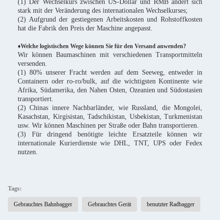
(1) Der Wechselkurs zwischen US-Dollar und RMB ändert sich
stark mit der Veränderung des internationalen Wechselkurses;
(2) Aufgrund der gestiegenen Arbeitskosten und Rohstoffkosten
hat die Fabrik den Preis der Maschine angepasst.
♦Welche logistischen Wege können Sie für den Versand anwenden?
Wir können Baumaschinen mit verschiedenen Transportmitteln
versenden.
(1) 80% unserer Fracht werden auf dem Seeweg, entweder in
Containern oder ro-ro/bulk, auf die wichtigsten Kontinente wie
Afrika, Südamerika, den Nahen Osten, Ozeanien und Südostasien
transportiert.
(2) Chinas innere Nachbarländer, wie Russland, die Mongolei,
Kasachstan, Kirgisistan, Tadschikistan, Usbekistan, Turkmenistan
usw. Wir können Maschinen per Straße oder Bahn transportieren.
(3) Für dringend benötigte leichte Ersatzteile können wir
internationale Kurierdienste wie DHL, TNT, UPS oder Fedex
nutzen.
Tags:
Gebrauchtes Bahnbagger
Gebrauchtes Gerät
benutzter Radbagger