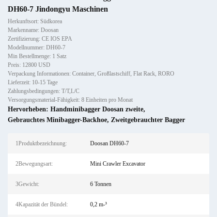
DH60-7 Jindongyu Maschinen
Herkunftsort: Südkorea
Markenname: Doosan
Zertifizierung: CE IOS EPA
Modellnummer: DH60-7
Min Bestellmenge: 1 Satz
Preis: 12800 USD
Verpackung Informationen: Container, Großlastschiff, Flat Rack, RORO
Lieferzeit: 10-15 Tage
Zahlungsbedingungen: T/T,L/C
Versorgungsmaterial-Fähigkeit: 8 Einheiten pro Monat
Hervorheben:
Handminibagger Doosan zweite
,
Gebrauchtes Minibagger-Backhoe
,
Zweitgebrauchter Bagger
1Produktbezeichnung:
Doosan DH60-7
2Bewegungsart:
Mini Crawler Excavator
3Gewicht:
6 Tonnen
4Kapazität der Bündel:
0,2 m-³