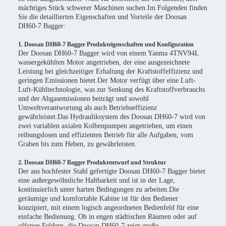
mächtiges Stück schwerer Maschinen suchen.Im Folgenden finden
Sie die detaillierten Eigenschaften und Vorteile der Doosan
DH60-7 Bagger:
1. Doosan DH60-7 Bagger Produkteigenschaften und Konfiguration
Der Doosan DH60-7 Bagger wird von einem Yanma 4TNV94L
wassergekühlten Motor angetrieben, der eine ausgezeichnete
Leistung bei gleichzeitiger Erhaltung der Kraftstoffeffizienz und
geringen Emissionen bietet.Der Motor verfügt über eine Luft-
Luft-Kühltechnologie, was zur Senkung des Kraftstoffverbrauchs
und der Abgasemissionen beiträgt und sowohl
Umweltverantwortung als auch Betriebseffizienz
gewährleistet.Das Hydrauliksystem des Doosan DH60-7 wird von
zwei variablen axialen Kolbenpumpen angetrieben, um einen
reibungslosen und effizienten Betrieb für alle Aufgaben, vom
Graben bis zum Heben, zu gewährleisten.
2. Doosan DH60-7 Bagger Produktentwurf und Struktur
Der aus hochfester Stahl gefertigte Doosan DH60-7 Bagger bietet
eine außergewöhnliche Haltbarkeit und ist in der Lage,
kontinuierlich unter harten Bedingungen zu arbeiten.Die
geräumige und komfortable Kabine ist für den Bediener
konzipiert, mit einem logisch angeordneten Bedienfeld für eine
einfache Bedienung. Ob in engen städtischen Räumen oder auf
offenen Feldern, die Doosan DH60-7 zeigt große