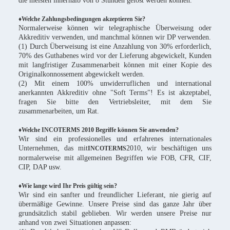
die meisten innerhalb von 8 Stunden gelöst werden können.
♦Welche Zahlungsbedingungen akzeptieren Sie?
Normalerweise können wir telegraphische Überweisung oder
Akkreditiv verwenden, und manchmal können wir DP verwenden.
(1) Durch Überweisung ist eine Anzahlung von 30% erforderlich,
70% des Guthabenes wird vor der Lieferung abgewickelt, Kunden
mit langfristiger Zusammenarbeit können mit einer Kopie des
Originalkonnossement abgewickelt werden.
(2) Mit einem 100% unwiderruflichen und international
anerkannten Akkreditiv ohne "Soft Terms"! Es ist akzeptabel,
fragen Sie bitte den Vertriebsleiter, mit dem Sie
zusammenarbeiten, um Rat.
♦Welche INCOTERMS 2010 Begriffe können Sie anwenden?
Wir sind ein professionelles und erfahrenes internationales
Unternehmen, das mit
2010, wir beschäftigen uns
INCOTERMS
normalerweise mit allgemeinen Begriffen wie FOB, CFR, CIF,
CIP, DAP usw.
♦Wie lange wird Ihr Preis gültig sein?
Wir sind ein sanfter und freundlicher Lieferant, nie gierig auf
übermäßige Gewinne. Unsere Preise sind das ganze Jahr über
grundsätzlich stabil geblieben. Wir werden unsere Preise nur
anhand von zwei Situationen anpassen: