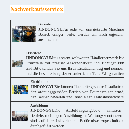
Nachverkaufsservice:
Garantie
JINDONGYU
Für jede von uns gekaufte Maschine, w
Betrieb einiger Teile, werden wir nach eigenem Erm
austauschen.
Ersatzteile
JINDONGYU
Mit unserem weltweiten Händlernetzwerk bieten
Ersatzteile mit präziser Anwendbarkeit und richtiger Funk
sind.Bitte senden Sie uns Ihren Ersatzteilantrag und nennen
und die Beschreibung der erforderlichen Teile.Wir garantieren
Einrichtung
JINDONGYU
Sie können Ihnen die gesamte Installation k
den ordnungsgemäßen Betrieb von Baumaschinen ermöglich
den Betrieb bewerten und Ihnen einen Testdatenbericht über 
Ausbildung
JINDONGYU
Die Ausbildungsangebote umfassen 
Betriebsanleitungen,Ausbildung in Wartungskenntnissen, te
sind auf Ihre individuellen Bedürfnisse zugeschnitte
durchgeführt werden.