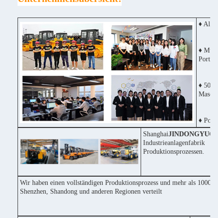
♦ Alle
♦ Mult
Portug
♦ 50% 
Maschi
♦ Posit
Shanghai
JINDONGYU
Co
Industrieanlagenfabri
Produktionsprozessen.
Wir haben einen vollständigen Produktionsprozess und mehr als 1000 Ma
Shenzhen, Shandong und anderen Regionen verteilt