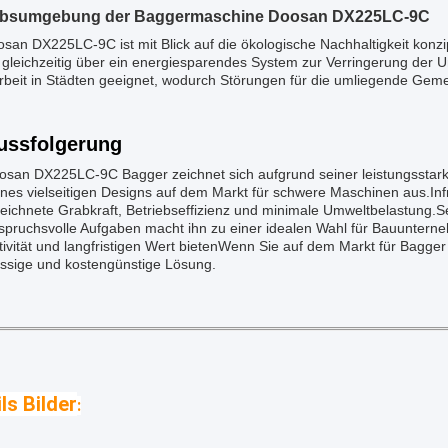
ebsumgebung der Baggermaschine Doosan DX225LC-9C
san DX225LC-9C ist mit Blick auf die ökologische Nachhaltigkeit konzi
 gleichzeitig über ein energiesparendes System zur Verringerung der U
rbeit in Städten geeignet, wodurch Störungen für die umliegende Gem
ussfolgerung
san DX225LC-9C Bagger zeichnet sich aufgrund seiner leistungsstarken
ines vielseitigen Designs auf dem Markt für schwere Maschinen aus.Inf
eichnete Grabkraft, Betriebseffizienz und minimale Umweltbelastung
spruchsvolle Aufgaben macht ihn zu einer idealen Wahl für Bauuntern
tivität und langfristigen Wert bietenWenn Sie auf dem Markt für Bagg
ässige und kostengünstige Lösung.
ls Bilder
: