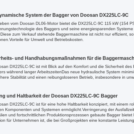
ynamische System der Bagger von Doosan DX225LC-9C
ieben vom Doosan DL06-Motor bietet die DX225LC-9C 115 kW (154 PS) Le
nnungstechnologie des Baggers und seine energiesparenden Systeme 
nDiese zum Verkauf stehende Baggermaschine ist nicht nur effizient, s
nen.Vorteile für Umwelt und Betriebskosten.
rheits- und Handhabungsmaßnahmen für die Baggermasc
san DX225LC-9C ist mit Blick auf den Komfort und die Sicherheit des 
ers während langer ArbeitszeitenDas neue hydraulische System minimie
öhere Stabilität und einen reibungsloseren Betrieb, insbesondere in
ng und Haltbarkeit der Doosan DX225LC-9C Bagger
osan DX225LC-9C ist für eine hohe Haltbarkeit konzipiert, mit einem 
gen Komponenten und Systemen ermöglicht.Verringerung der Ausfallzei
lien und fortschrittlichen Produktionsprozessen gebaute Bagger bietet l
tion für Unternehmen ist, die bei Großprojekten eine konstante Leistung