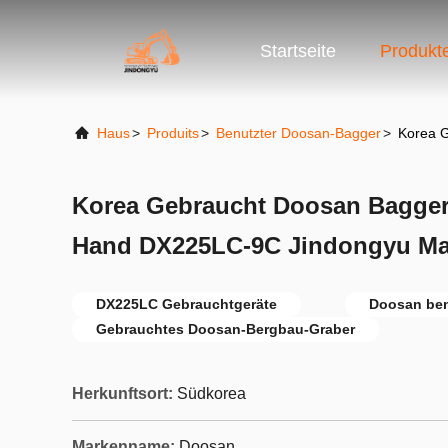
Startseite
Produkt
Haus
>
Produits
>
Benutzter Doosan-Bagger
>
Korea 
Korea Gebraucht Doosan Bagger
Hand DX225LC-9C Jindongyu Ma
DX225LC Gebrauchtgeräte
Doosan ben
Gebrauchtes Doosan-Bergbau-Graber
Herkunftsort:
Südkorea
Markenname:
Doosan