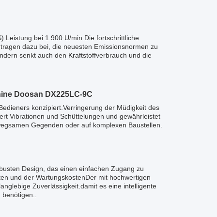
istung bei 1.900 U/min.Die fortschrittliche
tragen dazu bei, die neuesten Emissionsnormen zu
ondern senkt auch den Kraftstoffverbrauch und die
hine Doosan DX225LC-9C
Bedieners konzipiert.Verringerung der Müdigkeit des
rt Vibrationen und Schüttelungen und gewährleistet
 unwegsamen Gegenden oder auf komplexen Baustellen.
robusten Design, das einen einfachen Zugang zu
ten und der WartungskostenDer mit hochwertigen
anglebige Zuverlässigkeit.damit es eine intelligente
 benötigen..