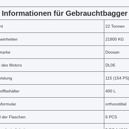
 Informationen für Gebrauchtbagg
ht
22 Tonnen
seinheiten
21800 KG
marke
Doosan
l des Motors
DL06
eistung
115 (154 PS
toffbehälter
400 L
sformular
orthoostitial
l der Flaschen
6 PCS