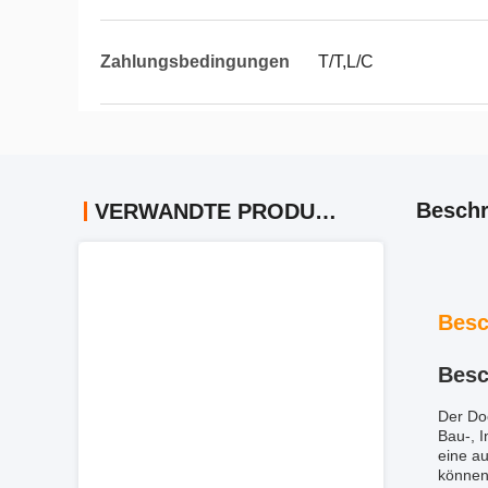
Zahlungsbedingungen
T/T,L/C
Beschr
VERWANDTE PRODUKTE
Besc
Besc
Der Do
Bau-, 
eine au
können