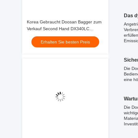
Das d
Korea Gebraucht Doosan Bagger zum
Angetr
Verkauf Second Hand DX340LC
Verbre
erfülle
Jindongyu Maschinen
Emissio
Erhalten Sie besten Preis
Siche
Die Doo
Bedien
eine h
Wartu
Die Do
wichti
Materia
Investi