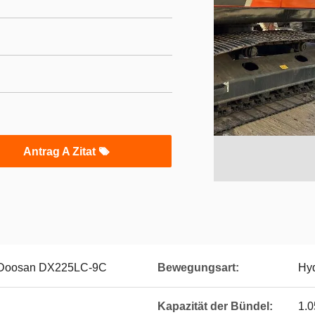
Antrag A Zitat
 Doosan DX225LC-9C
Bewegungsart:
Hyd
Kapazität der Bündel:
1.0