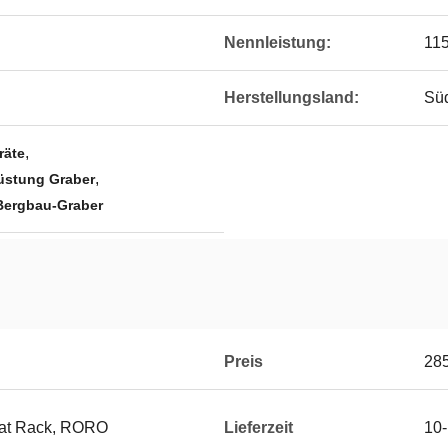
Nennleistung:
11
Herstellungsland:
Sü
,
räte
,
üstung Graber
Bergbau-Graber
Preis
28
Flat Rack, RORO
Lieferzeit
10-