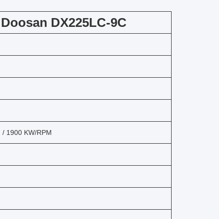
er Doosan DX225LC-9C
) / 1900 KW/RPM