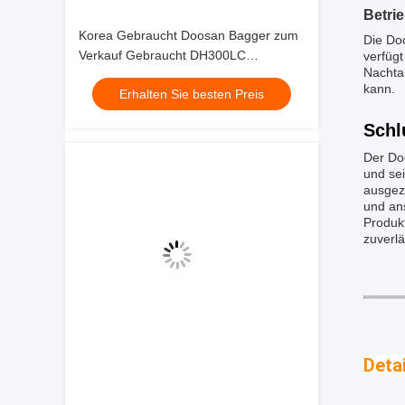
Betri
Korea Gebraucht Doosan Bagger zum
Die Doo
Verkauf Gebraucht DH300LC
verfügt
Nachta
Jindongyu Maschinen
kann.
Erhalten Sie besten Preis
Schl
Der Doo
und se
ausgez
und an
Produk
zuverl
Detai