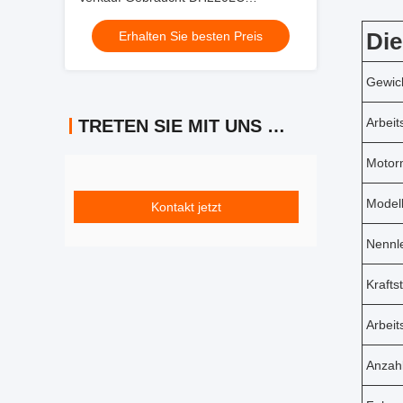
Jindongyu Maschinen
Die
Erhalten Sie besten Preis
Gewic
Arbeit
TRETEN SIE MIT UNS IN VERBINDUNG
Motor
Model
Kontakt jetzt
Nennl
Krafts
Arbeit
Anzah