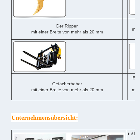
Der Ripper
mit 
mit einer Breite von mehr als 20 mm
me
Ein
Gefächerheber
mit einer Breite von mehr als 20 mm
mit 
me
Unternehmensübersicht:
♦ Alle