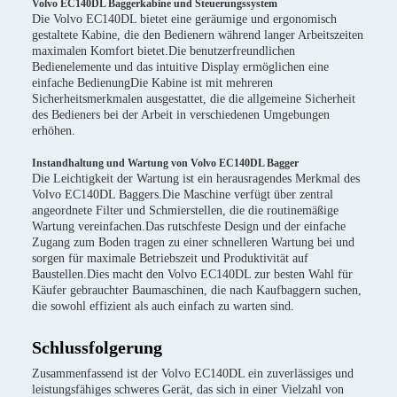
Volvo EC140DL Baggerkabine und Steuerungssystem
Die Volvo EC140DL bietet eine geräumige und ergonomisch
gestaltete Kabine, die den Bedienern während langer Arbeitszeiten
maximalen Komfort bietet.Die benutzerfreundlichen
Bedienelemente und das intuitive Display ermöglichen eine
einfache BedienungDie Kabine ist mit mehreren
Sicherheitsmerkmalen ausgestattet, die die allgemeine Sicherheit
des Bedieners bei der Arbeit in verschiedenen Umgebungen
erhöhen.
Instandhaltung und Wartung von Volvo EC140DL Bagger
Die Leichtigkeit der Wartung ist ein herausragendes Merkmal des
Volvo EC140DL Baggers.Die Maschine verfügt über zentral
angeordnete Filter und Schmierstellen, die die routinemäßige
Wartung vereinfachen.Das rutschfeste Design und der einfache
Zugang zum Boden tragen zu einer schnelleren Wartung bei und
sorgen für maximale Betriebszeit und Produktivität auf
Baustellen.Dies macht den Volvo EC140DL zur besten Wahl für
Käufer gebrauchter Baumaschinen, die nach Kaufbaggern suchen,
die sowohl effizient als auch einfach zu warten sind.
Schlussfolgerung
Zusammenfassend ist der Volvo EC140DL ein zuverlässiges und
leistungsfähiges schweres Gerät, das sich in einer Vielzahl von