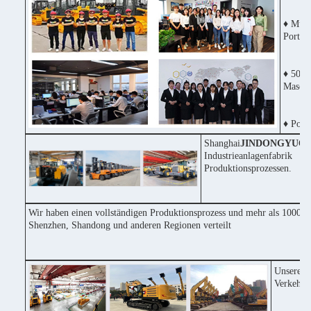
♦ Mult
Portug
♦ 50% 
Maschi
♦ Posit
Shanghai
JINDONGYU
Co
Industrieanlagenfabri
Produktionsprozessen.
Wir haben einen vollständigen Produktionsprozess und mehr als 1000 Ma
Shenzhen, Shandong und anderen Regionen verteilt
Unsere F
Verkehrs