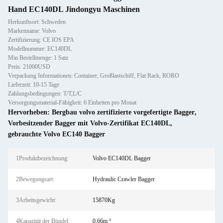
Hand EC140DL Jindongyu Maschinen
Herkunftsort: Schweden
Markenname: Volvo
Zertifizierung: CE IOS EPA
Modellnummer: EC140DL
Min Bestellmenge: 1 Satz
Preis: 21000USD
Verpackung Informationen: Container, Großlastschiff, Flat Rack, RORO
Lieferzeit: 10-15 Tage
Zahlungsbedingungen: T/T,L/C
Versorgungsmaterial-Fähigkeit: 6 Einheiten pro Monat
Hervorheben:
Bergbau volvo zertifizierte vorgefertigte Bagger
,
Vorbesitzender Bagger mit Volvo-Zertifikat EC140DL
,
gebrauchte Volvo EC140 Bagger
1Produktbezeichnung:
Volvo EC140DL Bagger
2Bewegungsart:
Hydraulic Crawler Bagger
3Arbeitsgewicht:
15870Kg
4Kapazität der Bündel:
0.66m ³