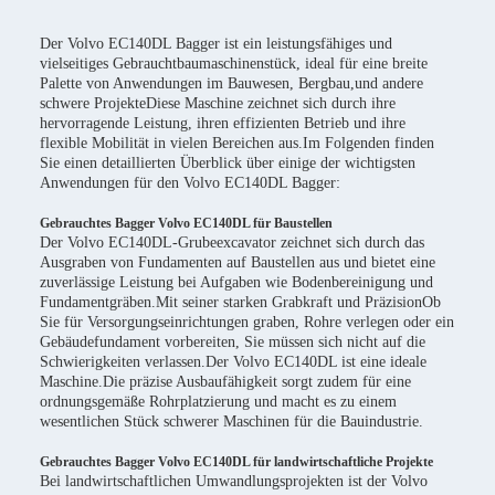
Der Volvo EC140DL Bagger ist ein leistungsfähiges und
vielseitiges Gebrauchtbaumaschinenstück, ideal für eine breite
Palette von Anwendungen im Bauwesen, Bergbau,und andere
schwere ProjekteDiese Maschine zeichnet sich durch ihre
hervorragende Leistung, ihren effizienten Betrieb und ihre
flexible Mobilität in vielen Bereichen aus.Im Folgenden finden
Sie einen detaillierten Überblick über einige der wichtigsten
Anwendungen für den Volvo EC140DL Bagger:
Gebrauchtes Bagger Volvo EC140DL für Baustellen
Der Volvo EC140DL-Grubeexcavator zeichnet sich durch das
Ausgraben von Fundamenten auf Baustellen aus und bietet eine
zuverlässige Leistung bei Aufgaben wie Bodenbereinigung und
Fundamentgräben.Mit seiner starken Grabkraft und PräzisionOb
Sie für Versorgungseinrichtungen graben, Rohre verlegen oder ein
Gebäudefundament vorbereiten, Sie müssen sich nicht auf die
Schwierigkeiten verlassen.Der Volvo EC140DL ist eine ideale
Maschine.Die präzise Ausbaufähigkeit sorgt zudem für eine
ordnungsgemäße Rohrplatzierung und macht es zu einem
wesentlichen Stück schwerer Maschinen für die Bauindustrie.
Gebrauchtes Bagger Volvo EC140DL für landwirtschaftliche Projekte
Bei landwirtschaftlichen Umwandlungsprojekten ist der Volvo