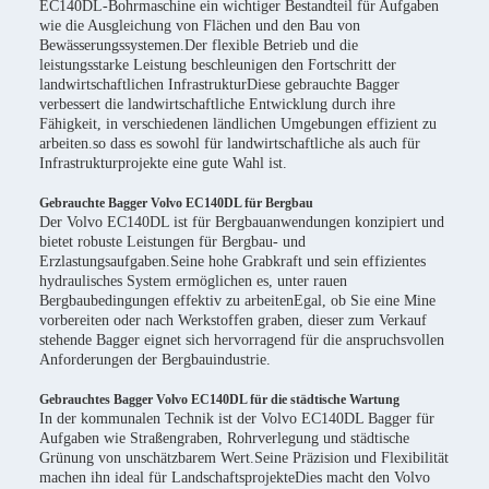
EC140DL-Bohrmaschine ein wichtiger Bestandteil für Aufgaben
wie die Ausgleichung von Flächen und den Bau von
Bewässerungssystemen.Der flexible Betrieb und die
leistungsstarke Leistung beschleunigen den Fortschritt der
landwirtschaftlichen InfrastrukturDiese gebrauchte Bagger
verbessert die landwirtschaftliche Entwicklung durch ihre
Fähigkeit, in verschiedenen ländlichen Umgebungen effizient zu
arbeiten.so dass es sowohl für landwirtschaftliche als auch für
Infrastrukturprojekte eine gute Wahl ist.
Gebrauchte Bagger Volvo EC140DL für Bergbau
Der Volvo EC140DL ist für Bergbauanwendungen konzipiert und
bietet robuste Leistungen für Bergbau- und
Erzlastungsaufgaben.Seine hohe Grabkraft und sein effizientes
hydraulisches System ermöglichen es, unter rauen
Bergbaubedingungen effektiv zu arbeitenEgal, ob Sie eine Mine
vorbereiten oder nach Werkstoffen graben, dieser zum Verkauf
stehende Bagger eignet sich hervorragend für die anspruchsvollen
Anforderungen der Bergbauindustrie.
Gebrauchtes Bagger Volvo EC140DL für die städtische Wartung
In der kommunalen Technik ist der Volvo EC140DL Bagger für
Aufgaben wie Straßengraben, Rohrverlegung und städtische
Grünung von unschätzbarem Wert.Seine Präzision und Flexibilität
machen ihn ideal für LandschaftsprojekteDies macht den Volvo