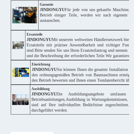
Garantie
JINDONGYU
Für jede von uns gekaufte Maschine, w
Betrieb einiger Teile, werden wir nach eigenem Erm
austauschen.
Ersatzteile
JINDONGYU
Mit unserem weltweiten Händlernetzwerk bieten
Ersatzteile mit präziser Anwendbarkeit und richtiger Funk
sind.Bitte senden Sie uns Ihren Ersatzteilantrag und nennen
und die Beschreibung der erforderlichen Teile.Wir garantieren
Einrichtung
JINDONGYU
Sie können Ihnen die gesamte Installation k
den ordnungsgemäßen Betrieb von Baumaschinen ermöglich
den Betrieb bewerten und Ihnen einen Testdatenbericht über 
Ausbildung
JINDONGYU
Die Ausbildungsangebote umfassen 
Betriebsanleitungen,Ausbildung in Wartungskenntnissen, te
sind auf Ihre individuellen Bedürfnisse zugeschnitte
durchgeführt werden.