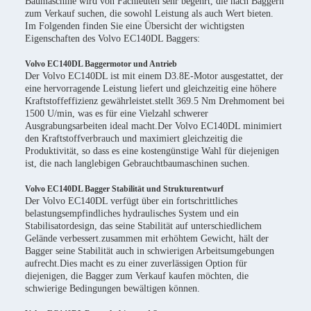
Baumaschine wird von Fachleuten sehr begehrt, die nach Baggern
zum Verkauf suchen, die sowohl Leistung als auch Wert bieten.
Im Folgenden finden Sie eine Übersicht der wichtigsten
Eigenschaften des Volvo EC140DL Baggers:
Volvo EC140DL Baggermotor und Antrieb
Der Volvo EC140DL ist mit einem D3.8E-Motor ausgestattet, der
eine hervorragende Leistung liefert und gleichzeitig eine höhere
Kraftstoffeffizienz gewährleistet.stellt 369.5 Nm Drehmoment bei
1500 U/min, was es für eine Vielzahl schwerer
Ausgrabungsarbeiten ideal macht.Der Volvo EC140DL minimiert
den Kraftstoffverbrauch und maximiert gleichzeitig die
Produktivität, so dass es eine kostengünstige Wahl für diejenigen
ist, die nach langlebigen Gebrauchtbaumaschinen suchen.
Volvo EC140DL Bagger Stabilität und Strukturentwurf
Der Volvo EC140DL verfügt über ein fortschrittliches
belastungsempfindliches hydraulisches System und ein
Stabilisatordesign, das seine Stabilität auf unterschiedlichem
Gelände verbessert.zusammen mit erhöhtem Gewicht, hält der
Bagger seine Stabilität auch in schwierigen Arbeitsumgebungen
aufrecht.Dies macht es zu einer zuverlässigen Option für
diejenigen, die Bagger zum Verkauf kaufen möchten, die
schwierige Bedingungen bewältigen können.