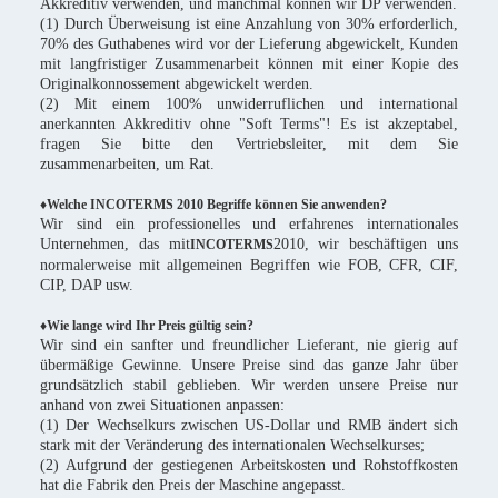
Akkreditiv verwenden, und manchmal können wir DP verwenden.
(1) Durch Überweisung ist eine Anzahlung von 30% erforderlich,
70% des Guthabenes wird vor der Lieferung abgewickelt, Kunden
mit langfristiger Zusammenarbeit können mit einer Kopie des
Originalkonnossement abgewickelt werden.
(2) Mit einem 100% unwiderruflichen und international
anerkannten Akkreditiv ohne "Soft Terms"! Es ist akzeptabel,
fragen Sie bitte den Vertriebsleiter, mit dem Sie
zusammenarbeiten, um Rat.
♦Welche INCOTERMS 2010 Begriffe können Sie anwenden?
Wir sind ein professionelles und erfahrenes internationales
Unternehmen, das mit
2010, wir beschäftigen uns
INCOTERMS
normalerweise mit allgemeinen Begriffen wie FOB, CFR, CIF,
CIP, DAP usw.
♦Wie lange wird Ihr Preis gültig sein?
Wir sind ein sanfter und freundlicher Lieferant, nie gierig auf
übermäßige Gewinne. Unsere Preise sind das ganze Jahr über
grundsätzlich stabil geblieben. Wir werden unsere Preise nur
anhand von zwei Situationen anpassen:
(1) Der Wechselkurs zwischen US-Dollar und RMB ändert sich
stark mit der Veränderung des internationalen Wechselkurses;
(2) Aufgrund der gestiegenen Arbeitskosten und Rohstoffkosten
hat die Fabrik den Preis der Maschine angepasst.