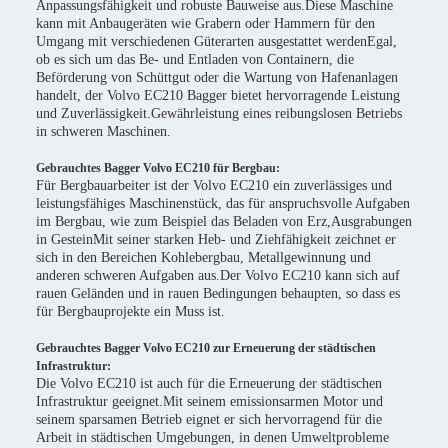
Anpassungsfähigkeit und robuste Bauweise aus.Diese Maschine
kann mit Anbaugeräten wie Grabern oder Hammern für den
Umgang mit verschiedenen Güterarten ausgestattet werdenEgal,
ob es sich um das Be- und Entladen von Containern, die
Beförderung von Schüttgut oder die Wartung von Hafenanlagen
handelt, der Volvo EC210 Bagger bietet hervorragende Leistung
und Zuverlässigkeit.Gewährleistung eines reibungslosen Betriebs
in schweren Maschinen.
Gebrauchtes Bagger Volvo EC210 für Bergbau:
Für Bergbauarbeiter ist der Volvo EC210 ein zuverlässiges und
leistungsfähiges Maschinenstück, das für anspruchsvolle Aufgaben
im Bergbau, wie zum Beispiel das Beladen von Erz,Ausgrabungen
in GesteinMit seiner starken Heb- und Ziehfähigkeit zeichnet er
sich in den Bereichen Kohlebergbau, Metallgewinnung und
anderen schweren Aufgaben aus.Der Volvo EC210 kann sich auf
rauen Geländen und in rauen Bedingungen behaupten, so dass es
für Bergbauprojekte ein Muss ist.
Gebrauchtes Bagger Volvo EC210 zur Erneuerung der städtischen
Infrastruktur:
Die Volvo EC210 ist auch für die Erneuerung der städtischen
Infrastruktur geeignet.Mit seinem emissionsarmen Motor und
seinem sparsamen Betrieb eignet er sich hervorragend für die
Arbeit in städtischen Umgebungen, in denen Umweltprobleme