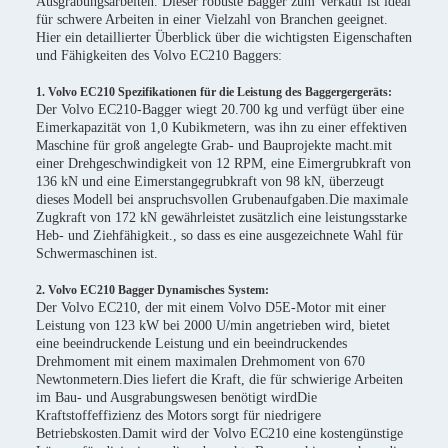
Ausgrabungsarbeiten. Dieser robuste Bagger zum Verkauf ist ideal
für schwere Arbeiten in einer Vielzahl von Branchen geeignet.
Hier ein detaillierter Überblick über die wichtigsten Eigenschaften
und Fähigkeiten des Volvo EC210 Baggers:
1. Volvo EC210 Spezifikationen für die Leistung des Baggergergeräts:
Der Volvo EC210-Bagger wiegt 20.700 kg und verfügt über eine
Eimerkapazität von 1,0 Kubikmetern, was ihn zu einer effektiven
Maschine für groß angelegte Grab- und Bauprojekte macht.mit
einer Drehgeschwindigkeit von 12 RPM, eine Eimergrubkraft von
136 kN und eine Eimerstangegrubkraft von 98 kN, überzeugt
dieses Modell bei anspruchsvollen Grubenaufgaben.Die maximale
Zugkraft von 172 kN gewährleistet zusätzlich eine leistungsstarke
Heb- und Ziehfähigkeit., so dass es eine ausgezeichnete Wahl für
Schwermaschinen ist.
2. Volvo EC210 Bagger Dynamisches System:
Der Volvo EC210, der mit einem Volvo D5E-Motor mit einer
Leistung von 123 kW bei 2000 U/min angetrieben wird, bietet
eine beeindruckende Leistung und ein beeindruckendes
Drehmoment mit einem maximalen Drehmoment von 670
Newtonmetern.Dies liefert die Kraft, die für schwierige Arbeiten
im Bau- und Ausgrabungswesen benötigt wirdDie
Kraftstoffeffizienz des Motors sorgt für niedrigere
Betriebskosten.Damit wird der Volvo EC210 eine kostengünstige