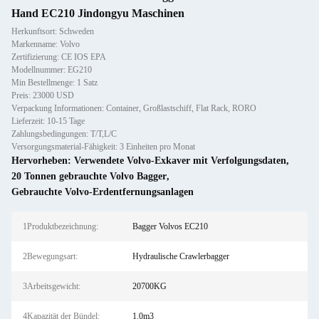
Hand EC210 Jindongyu Maschinen
Herkunftsort: Schweden
Markenname: Volvo
Zertifizierung: CE IOS EPA
Modellnummer: EG210
Min Bestellmenge: 1 Satz
Preis: 23000 USD
Verpackung Informationen: Container, Großlastschiff, Flat Rack, RORO
Lieferzeit: 10-15 Tage
Zahlungsbedingungen: T/T,L/C
Versorgungsmaterial-Fähigkeit: 3 Einheiten pro Monat
Hervorheben:
Verwendete Volvo-Exkaver mit Verfolgungsdaten
,
20 Tonnen gebrauchte Volvo Bagger
,
Gebrauchte Volvo-Erdentfernungsanlagen
1Produktbezeichnung:
Bagger Volvos EC210
2Bewegungsart:
Hydraulische Crawlerbagger
3Arbeitsgewicht:
20700KG
4Kapazität der Bündel:
1.0m3