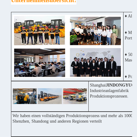
Unternehmensübersicht:
♦ Alle
♦ Mult
Portug
♦ 50% 
Maschi
♦ Posit
Shanghai
JINDONGYU
Co
Industrieanlagenfabri
Produktionsprozessen.
Wir haben einen vollständigen Produktionsprozess und mehr als 1000 Ma
Shenzhen, Shandong und anderen Regionen verteilt