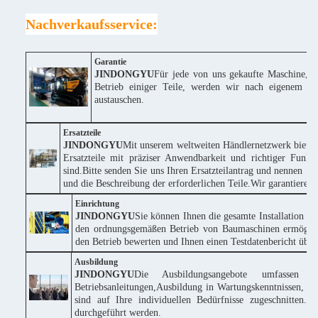
Nachverkaufsservice:
Garantie
JINDONGYU
Für jede von uns gekaufte Maschine, w
Betrieb einiger Teile, werden wir nach eigenem Erm
austauschen.
Ersatzteile
JINDONGYU
Mit unserem weltweiten Händlernetzwerk bieten
Ersatzteile mit präziser Anwendbarkeit und richtiger Funk
sind.Bitte senden Sie uns Ihren Ersatzteilantrag und nennen
und die Beschreibung der erforderlichen Teile.Wir garantieren
Einrichtung
JINDONGYU
Sie können Ihnen die gesamte Installation k
den ordnungsgemäßen Betrieb von Baumaschinen ermöglich
den Betrieb bewerten und Ihnen einen Testdatenbericht über 
Ausbildung
JINDONGYU
Die Ausbildungsangebote umfassen 
Betriebsanleitungen,Ausbildung in Wartungskenntnissen, te
sind auf Ihre individuellen Bedürfnisse zugeschnitte
durchgeführt werden.