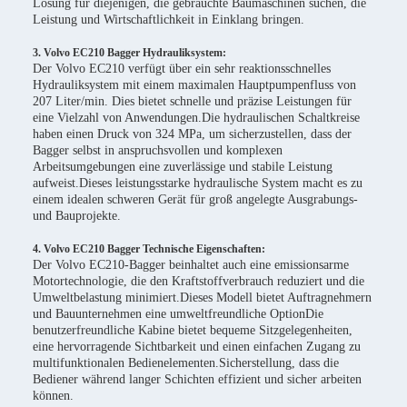
Lösung für diejenigen, die gebrauchte Baumaschinen suchen, die
Leistung und Wirtschaftlichkeit in Einklang bringen.
3. Volvo EC210 Bagger Hydrauliksystem:
Der Volvo EC210 verfügt über ein sehr reaktionsschnelles
Hydrauliksystem mit einem maximalen Hauptpumpenfluss von
207 Liter/min. Dies bietet schnelle und präzise Leistungen für
eine Vielzahl von Anwendungen.Die hydraulischen Schaltkreise
haben einen Druck von 324 MPa, um sicherzustellen, dass der
Bagger selbst in anspruchsvollen und komplexen
Arbeitsumgebungen eine zuverlässige und stabile Leistung
aufweist.Dieses leistungsstarke hydraulische System macht es zu
einem idealen schweren Gerät für groß angelegte Ausgrabungs-
und Bauprojekte.
4. Volvo EC210 Bagger Technische Eigenschaften:
Der Volvo EC210-Bagger beinhaltet auch eine emissionsarme
Motortechnologie, die den Kraftstoffverbrauch reduziert und die
Umweltbelastung minimiert.Dieses Modell bietet Auftragnehmern
und Bauunternehmen eine umweltfreundliche OptionDie
benutzerfreundliche Kabine bietet bequeme Sitzgelegenheiten,
eine hervorragende Sichtbarkeit und einen einfachen Zugang zu
multifunktionalen Bedienelementen.Sicherstellung, dass die
Bediener während langer Schichten effizient und sicher arbeiten
können.