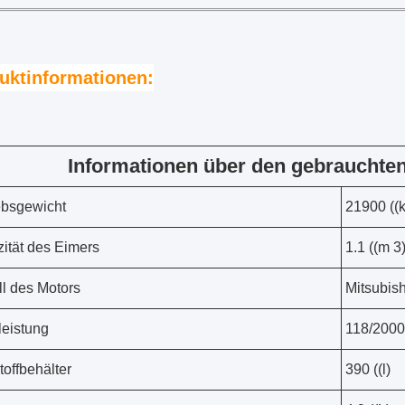
uktinformationen:
Informationen über den gebraucht
ebsgewicht
21900 ((
ität des Eimers
1.1 ((m 3
l des Motors
Mitsubis
eistung
118/2000
toffbehälter
390 ((l)