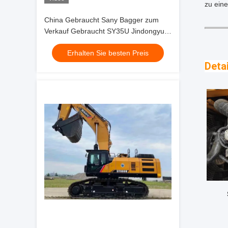
zu ein
China Gebraucht Sany Bagger zum
Verkauf Gebraucht SY35U Jindongyu
Maschinen
Erhalten Sie besten Preis
Detai