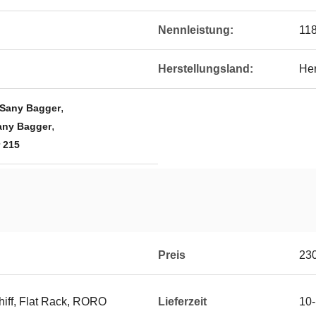
Nennleistung:
11
Herstellungsland:
Her
,
 Sany Bagger
,
any Bagger
 215
Preis
23
hiff, Flat Rack, RORO
Lieferzeit
10-