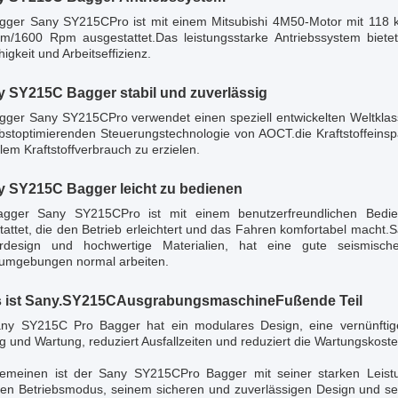
gger Sany SY215CPro ist mit einem Mitsubishi 4M50-Motor mit 1
m/1600 Rpm ausgestattet.Das leistungsstarke Antriebssystem bie
igkeit und Arbeitseffizienz.
y SY215C Bagger stabil und zuverlässig
gger Sany SY215CPro verwendet einen speziell entwickelten Weltklass
lbstoptimierenden Steuerungstechnologie von AOCT.die Kraftstoffeins
em Kraftstoffverbrauch zu erzielen.
y SY215C Bagger leicht zu bedienen
gger Sany SY215CPro ist mit einem benutzerfreundlichen Bedien
tattet, die den Betrieb erleichtert und das Fahren komfortabel macht
urdesign und hochwertige Materialien, hat eine gute seismisc
sumgebungen normal arbeiten.
 ist Sany.
SY215C
Ausgrabungsmaschine
Fußende Teil
ny SY215C Pro Bagger hat ein modulares Design, eine vernünfti
 und Wartung, reduziert Ausfallzeiten und reduziert die Wartungskoste
gemeinen ist der Sany SY215CPro Bagger mit seiner starken Leistun
hen Betriebsmodus, seinem sicheren und zuverlässigen Design und s