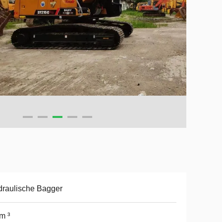
raulische Bagger
m ³