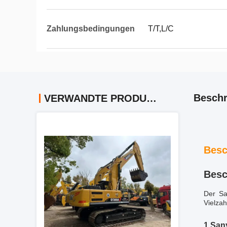
Zahlungsbedingungen
T/T,L/C
Beschr
VERWANDTE PRODUKTE
Besc
Besc
Der Sa
Vielzah
1.San