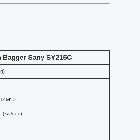
en Bagger Sany SY215C
kg)
)
hi 4M50
 ((kw/rpm)