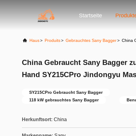
Startseite
Produkt
Haus
>
Produits
>
Gebrauchtes Sany Bagger
>
China 
China Gebraucht Sany Bagger z
Hand SY215CPro Jindongyu Mas
SY215CPro Gebraucht Sany Bagger
118 kW gebrauchtes Sany Bagger
Benu
Herkunftsort:
China
Markenname:
Sany