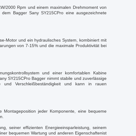
18 kW/2000 Rpm und einem maximalen Drehmoment von
tet dem Bagger Sany SY215CPro eine ausgezeichnete
e-Motor und ein hydraulisches System, kombiniert mit
parungen von 7-15% und die maximale Produktivität bei
ungskontrollsystem und einer komfortablen Kabine
.Sany SY215CPro Bagger nimmt stabile und zuverlässige
he und Verschleißbeständigkeit und kann in rauen
ge Montageposition jeder Komponente, eine bequeme
n.
g, seiner effizienten Energieeinsparleistung, seinem
einer bequemen Wartung und anderen Eigenschaftenist