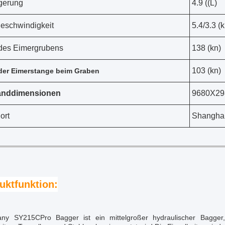
gerung
4.9 ((L)
eschwindigkeit
5.4/3.3 (
 des Eimergrubens
138 (kn)
103 (kn)
 der Eimerstange beim Graben
anddimensionen
9680X29
ort
Shanghai
uktfunktion:
ny SY215CPro Bagger ist ein mittelgroßer hydraulischer Bagger,