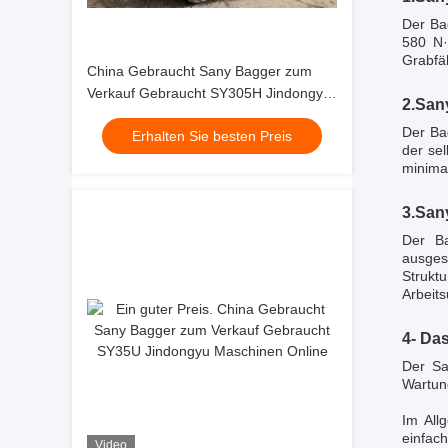
Der Ba
580 N·
Grabfäh
China Gebraucht Sany Bagger zum
Verkauf Gebraucht SY305H Jindongyu
2.San
Maschinen
Der Ba
Erhalten Sie besten Preis
der se
minimal
3.San
Der Ba
ausges
Strukt
Arbeit
4- Das
Der Sa
Wartung
Im All
einfac
Video