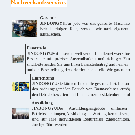
Nachverkaufsservice:
Garantie
JINDONGYU
Für jede von uns gekaufte Maschine, w
Betrieb einiger Teile, werden wir nach eigenem Erm
austauschen.
Ersatzteile
JINDONGYU
Mit unserem weltweiten Händlernetzwerk bieten
Ersatzteile mit präziser Anwendbarkeit und richtiger Funk
sind.Bitte senden Sie uns Ihren Ersatzteilantrag und nennen
und die Beschreibung der erforderlichen Teile.Wir garantieren
Einrichtung
JINDONGYU
Sie können Ihnen die gesamte Installation k
den ordnungsgemäßen Betrieb von Baumaschinen ermöglich
den Betrieb bewerten und Ihnen einen Testdatenbericht über 
Ausbildung
JINDONGYU
Die Ausbildungsangebote umfassen 
Betriebsanleitungen,Ausbildung in Wartungskenntnissen, te
sind auf Ihre individuellen Bedürfnisse zugeschnitte
durchgeführt werden.