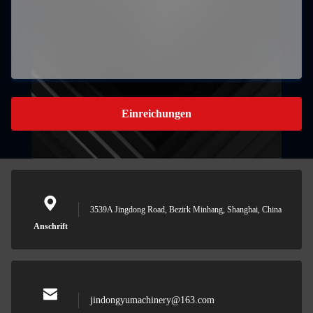
Einreichungen
3539A Jingdong Road, Bezirk Minhang, Shanghai, China
Anschrift
jindongyumachinery@163.com