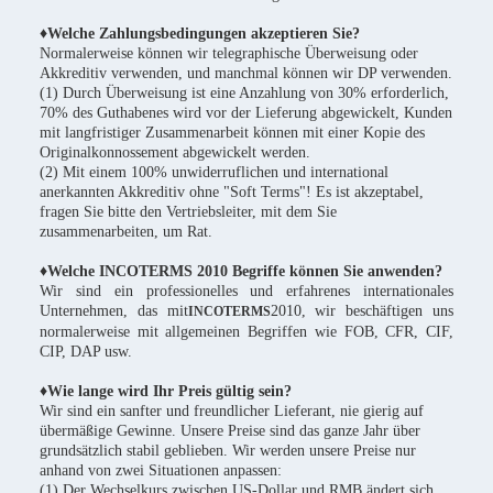
♦Welche Zahlungsbedingungen akzeptieren Sie?
Normalerweise können wir telegraphische Überweisung oder
Akkreditiv verwenden, und manchmal können wir DP verwenden.
(1) Durch Überweisung ist eine Anzahlung von 30% erforderlich,
70% des Guthabenes wird vor der Lieferung abgewickelt, Kunden
mit langfristiger Zusammenarbeit können mit einer Kopie des
Originalkonnossement abgewickelt werden.
(2) Mit einem 100% unwiderruflichen und international
anerkannten Akkreditiv ohne "Soft Terms"! Es ist akzeptabel,
fragen Sie bitte den Vertriebsleiter, mit dem Sie
zusammenarbeiten, um Rat.
♦Welche INCOTERMS 2010 Begriffe können Sie anwenden?
Wir sind ein professionelles und erfahrenes internationales
Unternehmen, das mit
2010, wir beschäftigen uns
INCOTERMS
normalerweise mit allgemeinen Begriffen wie FOB, CFR, CIF,
CIP, DAP usw.
♦Wie lange wird Ihr Preis gültig sein?
Wir sind ein sanfter und freundlicher Lieferant, nie gierig auf
übermäßige Gewinne. Unsere Preise sind das ganze Jahr über
grundsätzlich stabil geblieben. Wir werden unsere Preise nur
anhand von zwei Situationen anpassen:
(1) Der Wechselkurs zwischen US-Dollar und RMB ändert sich