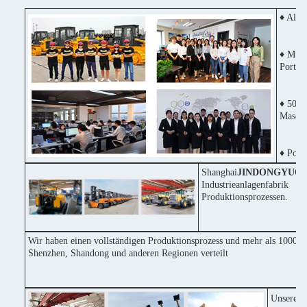
♦ Alle
♦ Mult
Portug
♦ 50% 
Maschi
♦ Posit
Shanghai
JINDONGYU
Co
Industrieanlagenfabri
Produktionsprozessen.
Wir haben einen vollständigen Produktionsprozess und mehr als 1000 Ma
Shenzhen, Shandong und anderen Regionen verteilt
Unsere F