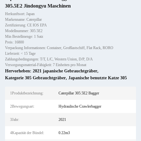
305.5E2 Jindongyu Maschinen
Herkunftsort: Japan
Markenname: Caterpillar
Zertifizierung: CE IOS EPA
Modellnummer: 305.5E2
Min Bestellmenge: 1 Satz
Preis: 16800
Verpackung Informationen: Container, Großlastschiff, Flat Rack, RORO
Lieferzeit: < 15 Tage
Zahlungsbedingungen: T/T, L/C, Western Union, D/P, D/A
Versorgungsmaterial-Fähigkeit: 7 Einheiten pro Monat
Hervorheben:
2021 japanische Gebrauchtgräber
,
Kategorie 305 Gebrauchtgräber
,
Japanische benutzte Katze 305
1Produktbezeichnung:
Caterpillar 305.5E2 Bagger
2Bewegungsart:
Hydraulische Crawlerbagger
3Jahr:
2021
4Kapazität der Bündel:
0.22m3