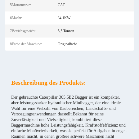
5Motormarke:
CAT
6Macht:
34.1KW
7Betriebsgewicht:
5,5 Tonnen
8Farbe der Maschine:
Originalfarbe
Beschreibung des Produkts:
Der gebrauchte Caterpillar 305.5E2 Bagger ist ein kompakter,
aber leistungsstarker hydraulischer Minibagger, der eine ideale
Wahl für eine Vielzahl von Baubereichen, Landschafts- und
Versorgungsanwendungen darstellt.Bekannt für seine
Zuverlässigkeit und Vielseitigkeit, kombiniert diese
Baggermaschine hohe Leistungsfähigkeit, Kraftstoffeffizienz und
einfache Manövrierbarkeit, was sie perfekt für Aufgaben in engen
Räumen macht, in denen größere schwere Maschinen nicht