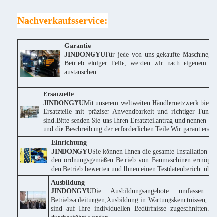
Nachverkaufsservice:
Garantie
JINDONGYU
Für jede von uns gekaufte Maschine, w
Betrieb einiger Teile, werden wir nach eigenem Erm
austauschen.
Ersatzteile
JINDONGYU
Mit unserem weltweiten Händlernetzwerk bieten
Ersatzteile mit präziser Anwendbarkeit und richtiger Funk
sind.Bitte senden Sie uns Ihren Ersatzteilantrag und nennen
und die Beschreibung der erforderlichen Teile.Wir garantieren
Einrichtung
JINDONGYU
Sie können Ihnen die gesamte Installation k
den ordnungsgemäßen Betrieb von Baumaschinen ermöglich
den Betrieb bewerten und Ihnen einen Testdatenbericht über 
Ausbildung
JINDONGYU
Die Ausbildungsangebote umfassen 
Betriebsanleitungen,Ausbildung in Wartungskenntnissen, te
sind auf Ihre individuellen Bedürfnisse zugeschnitte