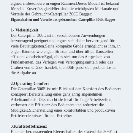
eignet, insbesondere in engen Räumen.Dieses Modell ist bekannt
für seine ZuverlässigkeitHier sind die wichtigsten Merkmale und
Vorteile des Gebraucht-Caterpillar 306E Bagger:
Eigenschaften und Vorteile des gebrauchten Caterpillar 306E Bagger
1- Vielseitigkeit
Der Caterpillar 306E ist in verschiedenen Anwendungen
hervorragend geeignet und eignet sich daher hervorragend für
viele Bautätigkeiten.Seine kompakte Größe ermöglicht es ihm, in
engen Räumen wie engen Straßen und überfüllten Baustellen
effizient zu arbeitenEgal, ob es sich um das Ausgraben von
Fundamenten, das Verlegen von Versorgungsmitteln oder das
Graben von Gräben handelt, die 306E passt sich problemlos an
die Aufgabe an.
2.Operating Comfort
Die Caterpillar 306E ist mit Blick auf den Komfort des Bedieners
konzipiert.Bereitstellung eines ganzjährig angenehmen
Arbeitsumfelds. Dies macht sie ideal für lange Arbeitszeiten,
verbessert die Effizienz des Bedieners und reduziert die
Müdigkeit.Sicherstellung eines komfortablen und produktiven
Betriebserlebnisses für den Betreiber.
3.Kraftstoffeffizienz
Eine der herausragenden Eigenschaften des Caterpillar 306E ist