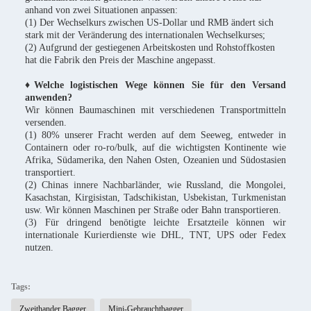
anhand von zwei Situationen anpassen:
(1) Der Wechselkurs zwischen US-Dollar und RMB ändert sich
stark mit der Veränderung des internationalen Wechselkurses;
(2) Aufgrund der gestiegenen Arbeitskosten und Rohstoffkosten
hat die Fabrik den Preis der Maschine angepasst.
♦Welche logistischen Wege können Sie für den Versand
anwenden?
Wir können Baumaschinen mit verschiedenen Transportmitteln
versenden.
(1) 80% unserer Fracht werden auf dem Seeweg, entweder in
Containern oder ro-ro/bulk, auf die wichtigsten Kontinente wie
Afrika, Südamerika, den Nahen Osten, Ozeanien und Südostasien
transportiert.
(2) Chinas innere Nachbarländer, wie Russland, die Mongolei,
Kasachstan, Kirgisistan, Tadschikistan, Usbekistan, Turkmenistan
usw. Wir können Maschinen per Straße oder Bahn transportieren.
(3) Für dringend benötigte leichte Ersatzteile können wir
internationale Kurierdienste wie DHL, TNT, UPS oder Fedex
nutzen.
Tags:
Zweithander Bagger
Mini-Gebrauchtbagger