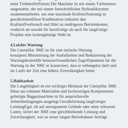
seine Treibstoffeffizienz.Die Maschine ist mit einem Turbomotor
ausgestattet, der mit einem fortschrittlichen Hydrauliksystem
zusammenarbeitet, um eine maximale Kraftstoffnutzung zu
gewährleistenDiese Kombination reduziert den
Kraftstoffverbrauch und führt zu niedrigeren Betriebskosten,
wodurch sie sowohl für kurzfristige als auch für langfristige
Projekte eine kostengünstige Wahl ist.
4.Leichte Wartung
Die Caterpillar 306E ist für eine einfache Wartung
konzipiert.Minimierung der Ausfallzeiten und Reduzierung der
WartungskostenMit benutzerfreundlichen Zugriffspunkten für die
Wartung ist der 306E so konstruiert, dass er reibungslos läuft und
im Laufe der Zeit eine höhere Zuverlässigkeit bietet.
5.Haltbarkeit
Die Langlebigkeit ist ein wichtiges Merkmal der Caterpillar 306E.
Diese aus robusten Materialien und hochwertigen Komponenten
gefertigte Baggermaschine ist für anspruchsvolle
Arbeitsbedingungen ausgelegt.Gewährleistung langfristiger
LeistungEgal, ob auf unwegsamem Gelände oder unter schweren
Lasten, liefert der 306E eine gleichbleibende Leistung und
Zuverlässigkeit, was zu seiner langen Betriebsdauer beiträgt.