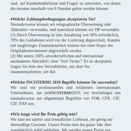
sind, auf Kundenbedürfnisse und Fragen zu antworten, von denen
die meisten innerhalb von 8 Stunden gelöst werden können.
♦Welche Zahlungsbedingungen akzeptieren Sie?
Normalerweise können wir telegraphische Überweisung oder
Akkreditiv verwenden, und manchmal können wir DP verwenden.
(1) Durch Überweisung ist eine Anzahlung von 30% erforderlich,
70% des Guthabenes wird vor der Lieferung abgewickelt, Kunden
mit langfristiger Zusammenarbeit können mit einer Kopie des
Originalkonnossement abgewickelt werden.
(2) Mit einem 100% unwiderruflichen und international
anerkannten Akkreditiv ohne "Soft Terms"! Es ist akzeptabel,
fragen Sie bitte den Vertriebsleiter, mit dem Sie
zusammenarbeiten, um Rat.
♦Welche INCOTERMS 2010 Begriffe können Sie anwenden?
Wir sind ein professionelles und erfahrenes internationales
Unternehmen, das mit
2010, wir beschäftigen uns
INCOTERMS
normalerweise mit allgemeinen Begriffen wie FOB, CFR, CIF,
CIP, DAP usw.
♦Wie lange wird Ihr Preis gültig sein?
Wir sind ein sanfter und freundlicher Lieferant, nie gierig auf
übermäßige Gewinne. Unsere Preise sind das ganze Jahr über
grundsätzlich stabil geblieben. Wir werden unsere Preise nur