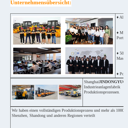
Unternehmensübersicht:
♦ Alle
♦ Mult
Portug
♦ 50% 
Maschi
♦ Posit
Shanghai
JINDONGYU
Co
Industrieanlagenfabri
Produktionsprozessen.
Wir haben einen vollständigen Produktionsprozess und mehr als 1000 Ma
Shenzhen, Shandong und anderen Regionen verteilt