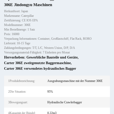
306E Jindongyu Maschinen
Herkunftsort: Japan
Markenname: Caterpillar
Zertifizierung: CE IOS EPA
Modellnummer: 306E
Min Bestellmenge: 1 Satz
Preis: 16000
Verpackung Informationen: Container, Großlastschiff, Flat Rack, RORO
Lieferzeit: 10-15 Tage
Zahlungsbedingungen: T/T, L/C, Western Union, D/P, D/A
Versorgungsmaterial-Fähigkeit: 7 Einheiten pro Monat
Hervorheben:
Gewerbliche Bauteile und Geräte
,
Carter 306E zweitgenutzte Baggermaschine
,
Carter 306E verwendetes hydraulisches Bagger
1Produktbezeichnung:
Ausgrabungsmaschine mit der Nummer 306E
2Die Situation:
95%
3Bewegungsart:
Hydraulische Crawlerbagger
4Kapazität der Bündel:
0.22m3