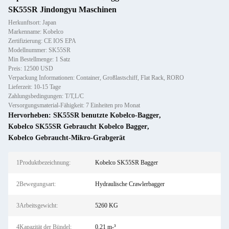
SK55SR Jindongyu Maschinen
Herkunftsort: Japan
Markenname: Kobelco
Zertifizierung: CE IOS EPA
Modellnummer: SK55SR
Min Bestellmenge: 1 Satz
Preis: 12500 USD
Verpackung Informationen: Container, Großlastschiff, Flat Rack, RORO
Lieferzeit: 10-15 Tage
Zahlungsbedingungen: T/T,L/C
Versorgungsmaterial-Fähigkeit: 7 Einheiten pro Monat
Hervorheben:
SK55SR benutzte Kobelco-Bagger
,
Kobelco SK55SR Gebraucht Kobelco Bagger
,
Kobelco Gebraucht-Mikro-Grabgerät
1Produktbezeichnung:
Kobelco SK55SR Bagger
2Bewegungsart:
Hydraulische Crawlerbagger
3Arbeitsgewicht:
5260 KG
4Kapazität der Bündel:
0,21 m-³