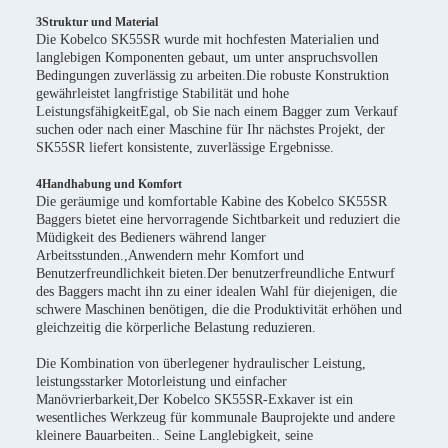
3Struktur und Material
Die Kobelco SK55SR wurde mit hochfesten Materialien und
langlebigen Komponenten gebaut, um unter anspruchsvollen
Bedingungen zuverlässig zu arbeiten.Die robuste Konstruktion
gewährleistet langfristige Stabilität und hohe
LeistungsfähigkeitEgal, ob Sie nach einem Bagger zum Verkauf
suchen oder nach einer Maschine für Ihr nächstes Projekt, der
SK55SR liefert konsistente, zuverlässige Ergebnisse.
4Handhabung und Komfort
Die geräumige und komfortable Kabine des Kobelco SK55SR
Baggers bietet eine hervorragende Sichtbarkeit und reduziert die
Müdigkeit des Bedieners während langer
Arbeitsstunden.,Anwendern mehr Komfort und
Benutzerfreundlichkeit bieten.Der benutzerfreundliche Entwurf
des Baggers macht ihn zu einer idealen Wahl für diejenigen, die
schwere Maschinen benötigen, die die Produktivität erhöhen und
gleichzeitig die körperliche Belastung reduzieren.
Die Kombination von überlegener hydraulischer Leistung,
leistungsstarker Motorleistung und einfacher
Manövrierbarkeit,Der Kobelco SK55SR-Exkaver ist ein
wesentliches Werkzeug für kommunale Bauprojekte und andere
kleinere Bauarbeiten.. Seine Langlebigkeit, seine