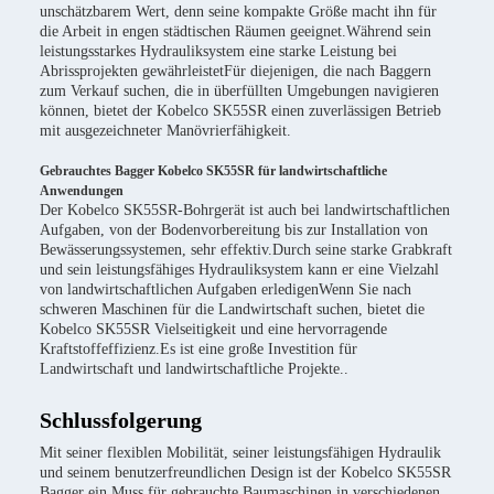
unschätzbarem Wert, denn seine kompakte Größe macht ihn für
die Arbeit in engen städtischen Räumen geeignet.Während sein
leistungsstarkes Hydrauliksystem eine starke Leistung bei
Abrissprojekten gewährleistetFür diejenigen, die nach Baggern
zum Verkauf suchen, die in überfüllten Umgebungen navigieren
können, bietet der Kobelco SK55SR einen zuverlässigen Betrieb
mit ausgezeichneter Manövrierfähigkeit.
Gebrauchtes Bagger Kobelco SK55SR für landwirtschaftliche
Anwendungen
Der Kobelco SK55SR-Bohrgerät ist auch bei landwirtschaftlichen
Aufgaben, von der Bodenvorbereitung bis zur Installation von
Bewässerungssystemen, sehr effektiv.Durch seine starke Grabkraft
und sein leistungsfähiges Hydrauliksystem kann er eine Vielzahl
von landwirtschaftlichen Aufgaben erledigenWenn Sie nach
schweren Maschinen für die Landwirtschaft suchen, bietet die
Kobelco SK55SR Vielseitigkeit und eine hervorragende
Kraftstoffeffizienz.Es ist eine große Investition für
Landwirtschaft und landwirtschaftliche Projekte..
Schlussfolgerung
Mit seiner flexiblen Mobilität, seiner leistungsfähigen Hydraulik
und seinem benutzerfreundlichen Design ist der Kobelco SK55SR
Bagger ein Muss für gebrauchte Baumaschinen in verschiedenen