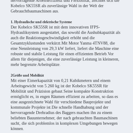
hervorragende Arbeitseffizienz und Flexibilität, zeichnet sich die
Kobelco SK55SR als zuverlässige Wahl in der Welt der
Gebrauchtbaumaschinen aus.
1. Hydraulische und elektrische Systeme
Der Kobelco SK55SR ist mit dem innovativen IFPS-
Hydrauliksystem ausgestattet, das sowohl die Aushubkapazität als
auch die Reaktionsgeschwindigkeit erhöht und die
Gesamtzyklustunden verkürzt.Mit Motor Yanma 4TNV88, die
eine Nennleistung von 29,3 kW liefert, liefert die Maschine eine
robuste und stabile Leistung für einen effizienten Betrieb.Vor
allem für diejenigen, die eine zuverlässige Leistung in kleineren,
mehr begrenzte Arbeitsplätze.
2Größe und Mobilität
Mit einer Eimerkapazität von 0,21 Kubikmetern und einem
Arbeitsgewicht von 5.260 kg ist der Kobelco SK55SR für
Mobilität und Präzision gebaut.Seine kompakte Konstruktion
ermöglicht es, in engen Räumen effizient zu arbeiten, so dass es
eine ausgezeichnete Wahl für verschiedene Bauprojekte und
kommunale Projekte ist.Die schnelle Handhabung und der
hervorragende Drehradius des Baggers machen ihn zu einem
beliebten Bauunternehmer, der nach gebrauchten Baumaschinen
sucht, die sich problemlos in komplexen Umgebungen bewegen
können.