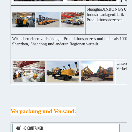
♦ Posit
Shanghai
JINDONGYU
Co
Industrieanlagenfabri
Produktionsprozessen.
Wir haben einen vollständigen Produktionsprozess und mehr als 1000 Ma
Shenzhen, Shandong und anderen Regionen verteilt
Unsere F
Verkehrs
Verpackung und Versand: