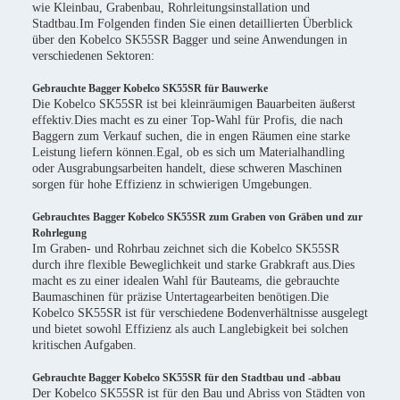
wie Kleinbau, Grabenbau, Rohrleitungsinstallation und
Stadtbau.Im Folgenden finden Sie einen detaillierten Überblick
über den Kobelco SK55SR Bagger und seine Anwendungen in
verschiedenen Sektoren:
Gebrauchte Bagger Kobelco SK55SR für Bauwerke
Die Kobelco SK55SR ist bei kleinräumigen Bauarbeiten äußerst
effektiv.Dies macht es zu einer Top-Wahl für Profis, die nach
Baggern zum Verkauf suchen, die in engen Räumen eine starke
Leistung liefern können.Egal, ob es sich um Materialhandling
oder Ausgrabungsarbeiten handelt, diese schweren Maschinen
sorgen für hohe Effizienz in schwierigen Umgebungen.
Gebrauchtes Bagger Kobelco SK55SR zum Graben von Gräben und zur
Rohrlegung
Im Graben- und Rohrbau zeichnet sich die Kobelco SK55SR
durch ihre flexible Beweglichkeit und starke Grabkraft aus.Dies
macht es zu einer idealen Wahl für Bauteams, die gebrauchte
Baumaschinen für präzise Untertagearbeiten benötigen.Die
Kobelco SK55SR ist für verschiedene Bodenverhältnisse ausgelegt
und bietet sowohl Effizienz als auch Langlebigkeit bei solchen
kritischen Aufgaben.
Gebrauchte Bagger Kobelco SK55SR für den Stadtbau und -abbau
Der Kobelco SK55SR ist für den Bau und Abriss von Städten von