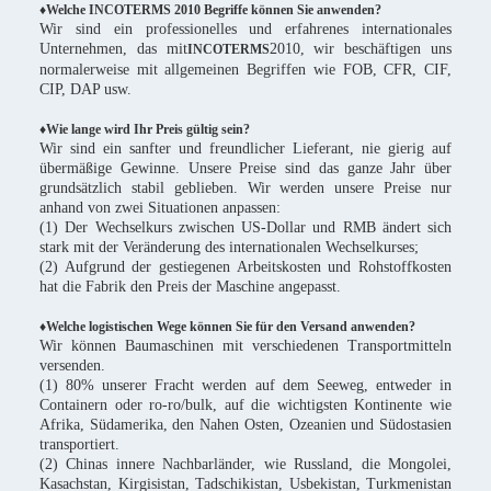
♦Welche INCOTERMS 2010 Begriffe können Sie anwenden?
Wir sind ein professionelles und erfahrenes internationales
Unternehmen, das mit
2010, wir beschäftigen uns
INCOTERMS
normalerweise mit allgemeinen Begriffen wie FOB, CFR, CIF,
CIP, DAP usw.
♦Wie lange wird Ihr Preis gültig sein?
Wir sind ein sanfter und freundlicher Lieferant, nie gierig auf
übermäßige Gewinne. Unsere Preise sind das ganze Jahr über
grundsätzlich stabil geblieben. Wir werden unsere Preise nur
anhand von zwei Situationen anpassen:
(1) Der Wechselkurs zwischen US-Dollar und RMB ändert sich
stark mit der Veränderung des internationalen Wechselkurses;
(2) Aufgrund der gestiegenen Arbeitskosten und Rohstoffkosten
hat die Fabrik den Preis der Maschine angepasst.
♦Welche logistischen Wege können Sie für den Versand anwenden?
Wir können Baumaschinen mit verschiedenen Transportmitteln
versenden.
(1) 80% unserer Fracht werden auf dem Seeweg, entweder in
Containern oder ro-ro/bulk, auf die wichtigsten Kontinente wie
Afrika, Südamerika, den Nahen Osten, Ozeanien und Südostasien
transportiert.
(2) Chinas innere Nachbarländer, wie Russland, die Mongolei,
Kasachstan, Kirgisistan, Tadschikistan, Usbekistan, Turkmenistan