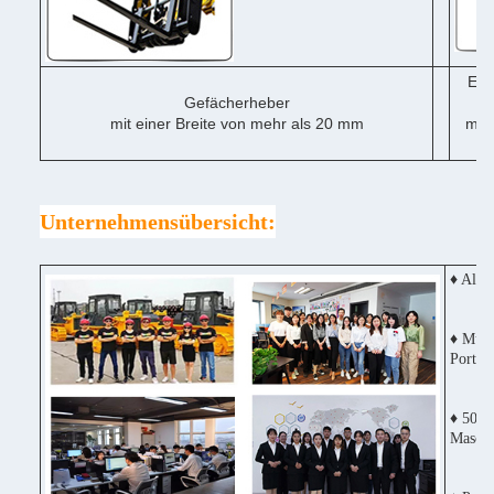
Ein
Gefächerheber
mit einer Breite von mehr als 20 mm
mit 
me
Unternehmensübersicht:
♦ Alle
♦ Mult
Portug
♦ 50% 
Maschi