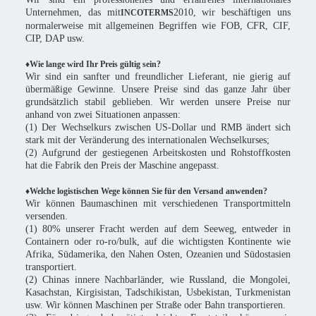
Unternehmen, das mit
2010, wir beschäftigen uns
INCOTERMS
normalerweise mit allgemeinen Begriffen wie FOB, CFR, CIF,
CIP, DAP usw.
♦Wie lange wird Ihr Preis gültig sein?
Wir sind ein sanfter und freundlicher Lieferant, nie gierig auf
übermäßige Gewinne. Unsere Preise sind das ganze Jahr über
grundsätzlich stabil geblieben. Wir werden unsere Preise nur
anhand von zwei Situationen anpassen:
(1) Der Wechselkurs zwischen US-Dollar und RMB ändert sich
stark mit der Veränderung des internationalen Wechselkurses;
(2) Aufgrund der gestiegenen Arbeitskosten und Rohstoffkosten
hat die Fabrik den Preis der Maschine angepasst.
♦Welche logistischen Wege können Sie für den Versand anwenden?
Wir können Baumaschinen mit verschiedenen Transportmitteln
versenden.
(1) 80% unserer Fracht werden auf dem Seeweg, entweder in
Containern oder ro-ro/bulk, auf die wichtigsten Kontinente wie
Afrika, Südamerika, den Nahen Osten, Ozeanien und Südostasien
transportiert.
(2) Chinas innere Nachbarländer, wie Russland, die Mongolei,
Kasachstan, Kirgisistan, Tadschikistan, Usbekistan, Turkmenistan
usw. Wir können Maschinen per Straße oder Bahn transportieren.