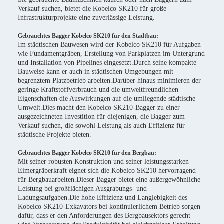
Verkauf suchen, bietet die Kobelco SK210 für große
Infrastrukturprojekte eine zuverlässige Leistung.
Gebrauchtes Bagger Kobelco SK210 für den Stadtbau:
Im städtischen Bauwesen wird der Kobelco SK210 für Aufgaben
wie Fundamentgräben, Erstellung von Parkplatzen im Untergrund
und Installation von Pipelines eingesetzt.Durch seine kompakte
Bauweise kann er auch in städtischen Umgebungen mit
begrenztem Platzbetrieb arbeiten.Darüber hinaus minimieren der
geringe Kraftstoffverbrauch und die umweltfreundlichen
Eigenschaften die Auswirkungen auf die umliegende städtische
Umwelt.Dies macht den Kobelco SK210-Bagger zu einer
ausgezeichneten Investition für diejenigen, die Bagger zum
Verkauf suchen, die sowohl Leistung als auch Effizienz für
städtische Projekte bieten.
Gebrauchtes Bagger Kobelco SK210 für den Bergbau:
Mit seiner robusten Konstruktion und seiner leistungsstarken
Eimergräberkraft eignet sich die Kobelco SK210 hervorragend
für Bergbauarbeiten.Dieser Bagger bietet eine außergewöhnliche
Leistung bei großflächigen Ausgrabungs- und
Ladungsaufgaben.Die hohe Effizienz und Langlebigkeit des
Kobelco SK210-Exkavators bei kontinuierlichem Betrieb sorgen
dafür, dass er den Anforderungen des Bergbausektors gerecht