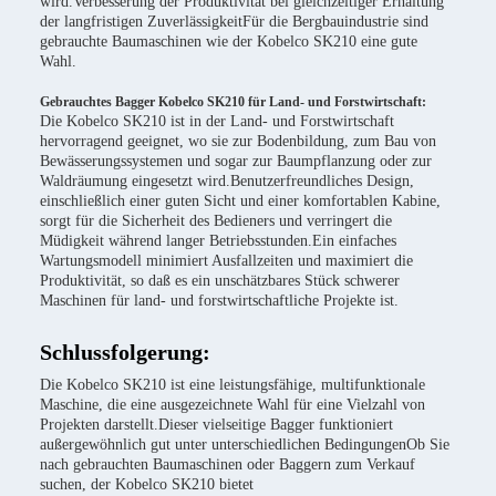
wird.Verbesserung der Produktivität bei gleichzeitiger Erhaltung
der langfristigen ZuverlässigkeitFür die Bergbauindustrie sind
gebrauchte Baumaschinen wie der Kobelco SK210 eine gute
Wahl.
Gebrauchtes Bagger Kobelco SK210 für Land- und Forstwirtschaft:
Die Kobelco SK210 ist in der Land- und Forstwirtschaft
hervorragend geeignet, wo sie zur Bodenbildung, zum Bau von
Bewässerungssystemen und sogar zur Baumpflanzung oder zur
Waldräumung eingesetzt wird.Benutzerfreundliches Design,
einschließlich einer guten Sicht und einer komfortablen Kabine,
sorgt für die Sicherheit des Bedieners und verringert die
Müdigkeit während langer Betriebsstunden.Ein einfaches
Wartungsmodell minimiert Ausfallzeiten und maximiert die
Produktivität, so daß es ein unschätzbares Stück schwerer
Maschinen für land- und forstwirtschaftliche Projekte ist.
Schlussfolgerung:
Die Kobelco SK210 ist eine leistungsfähige, multifunktionale
Maschine, die eine ausgezeichnete Wahl für eine Vielzahl von
Projekten darstellt.Dieser vielseitige Bagger funktioniert
außergewöhnlich gut unter unterschiedlichen BedingungenOb Sie
nach gebrauchten Baumaschinen oder Baggern zum Verkauf
suchen, der Kobelco SK210 bietet