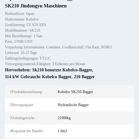
SK210 Jindongyu Maschinen
Herkunftsort: Japan
Markenname: Kobelco
Zertifizierung: CE IOS EPA
Modellnummer: SK210
Min Bestellmenge: 1 Satz
Preis: 27000 USD
Verpackung Informationen: Container, Großlastschiff, Flat Rack, RORO
Lieferzeit: 10-15 Tage
Zahlungsbedingungen: T/T,L/C
Versorgungsmaterial-Fähigkeit: 3 Einheiten pro Monat
Hervorheben:
Sk210 benutzte Kobelco-Bagger
,
114 kW Gebraucht Kobelco Bagger
,
210 Bagger
1Produktbezeichnung:
Kobelco SK210 Bagger
2Bewegungsart:
Hydraulische Bagger
3Arbeitsgewicht:
21900kg
4Kapazität der Bündel:
1.0m3