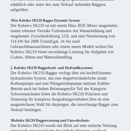
erhältlich oder unter den zum Verkauf stehenden Baggern
aufgeführt:
1Das Kobelco SK210 Bagger Dynamic System:
Der Kobelco SK210 ist mit einem Hino J05E-Motor ausgestattet,
einem robusten Viertakt-Turbomotor mit Wasserkühlung und
eingebauter Zwischenkühlung.123L und eine Nennleistung von
114 kW bei 2000 U/minEgal, ob Sie nach
Gebrauchtbaumaschinen oder einem neuen Modell suchen.Die
Kobelco SK210 bietet zuverlässige Leistung für Aufgaben wie
Graben, Heben und Materialhandling.
2. Kobelco SK210 Baggerkraft- und Hydrauliksysteme:
Der Kobelco SK210-Bagger verfügt über ein hocheffizientes
hydraulisches System, das eine doppelveränderliche axiale
Kolbenpumpe und eine Pilotgetriebepumpe umfasst.Stabiler
Betrieb auch bei hohen BelastungenAls Teil der Kategorie
Schwermaschinen bietet die Kobelco SK210 Präzision und
Steuerung für komplexe Ausgrabungsvorhaben.Dies ist eine
ausgezeichnete Wahl für diejenigen, die zuverlässige Bagger zum
Verkauf benötigen..
3Kobelco SK210 Baggerwartung und Umweltschutz:
Der Kobelco SK210 wurde mit Blick auf eine einfache Wartung
entwickelt und vereinfacht die tägliche Wartung, wodurch