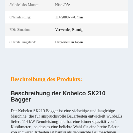
5Modell des Motors:
Hino J05e
6Nennleistung:
114/2000kw/U/min
7Die Situation:
Verwendet, Runnig
8Herstellungsland:
Hergestellt in Japan
Beschreibung des Produkts:
Beschreibung der Kobelco SK210
Bagger
Der Kobelco SK210 Bagger ist eine vielseitige und langlebige
Maschine, die für anspruchsvolle Bauarbeiten entwickelt wurde.Es
liefert 114 kW Nennleistung und hat eine Eimerkapazität von 1
Kubikmeter., so dass es eine beliebte Wahl für eine breite Palette
von schweren Arbeiten ist.häufig als gebrauchte Baumaschinen