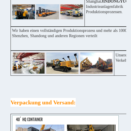
Shanghai
JINDONGYU
Co
Industrieanlagenfabri
Produktionsprozessen.
Wir haben einen vollständigen Produktionsprozess und mehr als 1000 Ma
Shenzhen, Shandong und anderen Regionen verteilt
Unsere F
Verkehrs
Verpackung und Versand: