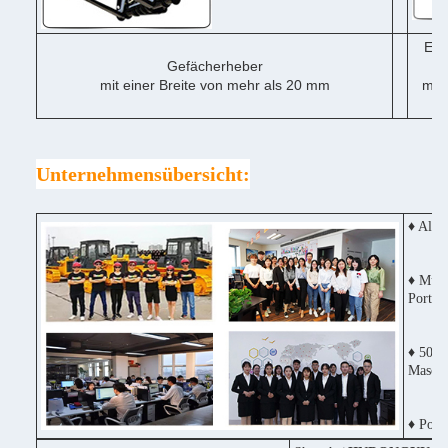
Ein
Gefächerheber
mit einer Breite von mehr als 20 mm
mit 
me
Unternehmensübersicht:
♦ Alle
♦ Mult
Portug
♦ 50% 
Maschi
♦ Posit