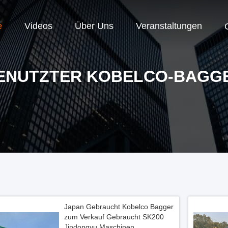
e
Videos
Über Uns
Veranstaltungen
ENUTZTER KOBELCO-BAGG
Japan Gebraucht Kobelco Bagger
zum Verkauf Gebraucht SK200
Jindongyu Maschinen