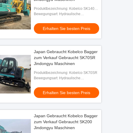
Produktbezeichnung: Kobelco SK140LC
Bagger
Bewegungsart: Hydraulische
Crawlerbagger
Erhalten Sie besten Preis
Japan Gebraucht Kobelco Bagger
zum Verkauf Gebraucht SK70SR
Jindongyu Maschinen
Produktbezeichnung: Kobelco SK70SR
Bewegungsart: Hydraulische
Crawlerbagger
Erhalten Sie besten Preis
Japan Gebraucht Kobelco Bagger
zum Verkauf Gebraucht SK200
Jindongyu Maschinen