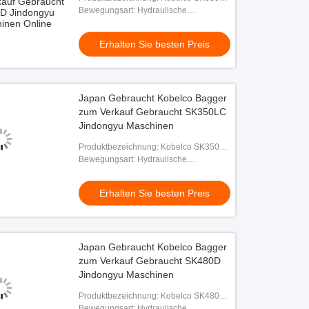
Bagger
Bewegungsart: Hydraulische
Crawlerbagger
Erhalten Sie besten Preis
Japan Gebraucht Kobelco Bagger
zum Verkauf Gebraucht SK350LC
Jindongyu Maschinen
Produktbezeichnung: Kobelco SK350LC
Bagger
Bewegungsart: Hydraulische
Crawlerbagger
Erhalten Sie besten Preis
Japan Gebraucht Kobelco Bagger
zum Verkauf Gebraucht SK480D
Jindongyu Maschinen
Produktbezeichnung: Kobelco SK480D
Bagger
Bewegungsart: Hydraulische