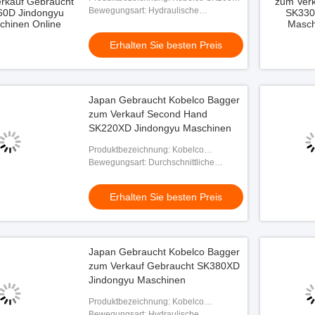
Bagger
Bewegungsart: Hydraulische
Crawlerbagger
Erhalten Sie besten Preis
Japan Gebraucht Kobelco Bagger
zum Verkauf Second Hand
SK220XD Jindongyu Maschinen
Produktbezeichnung: Kobelco
SK220XD Bagger
Bewegungsart: Durchschnittliche
Crawler-Exkavator
Erhalten Sie besten Preis
Japan Gebraucht Kobelco Bagger
zum Verkauf Gebraucht SK380XD
Jindongyu Maschinen
Produktbezeichnung: Kobelco
SK380XD Bagger
Bewegungsart: Hydraulische