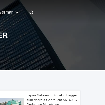
German
ER
Japan Gebraucht Kobelco Bagger
zum Verkauf Gebraucht SK140LC
Jindongyu Maschinen