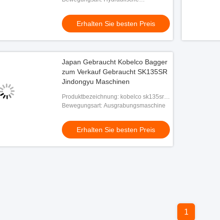
Crawlerbagger
Erhalten Sie besten Preis
Japan Gebraucht Kobelco Bagger
zum Verkauf Gebraucht SK135SR
Jindongyu Maschinen
Produktbezeichnung: kobelco sk135sr
Bagger
Bewegungsart: Ausgrabungsmaschine
Erhalten Sie besten Preis
1