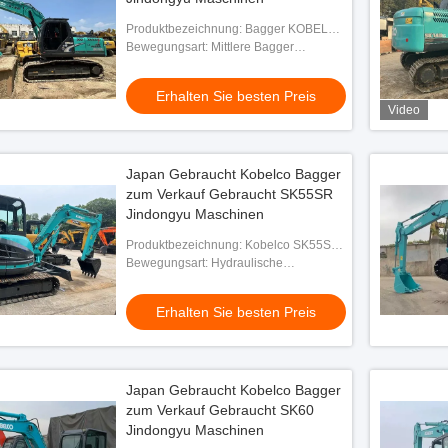
Produktbezeichnung: Bagger KOBELCO
SK200
Bewegungsart: Mittlere Bagger
Hydraulische Bagger
Erhalten Sie besten Preis
Video
Japan Gebraucht Kobelco Bagger
zum Verkauf Gebraucht SK55SR
Jindongyu Maschinen
Produktbezeichnung: Kobelco SK55SR
Bagger
Bewegungsart: Hydraulische
Crawlerbagger
Erhalten Sie besten Preis
Japan Gebraucht Kobelco Bagger
zum Verkauf Gebraucht SK60
Jindongyu Maschinen