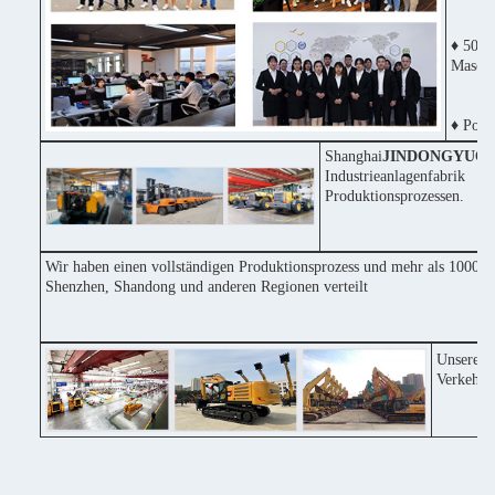
♦ 50% 
Maschi
♦ Posit
Shanghai
JINDONGYU
Co
Industrieanlagenfabri
Produktionsprozessen.
Wir haben einen vollständigen Produktionsprozess und mehr als 1000 Ma
Shenzhen, Shandong und anderen Regionen verteilt
Unsere F
Verkehrs