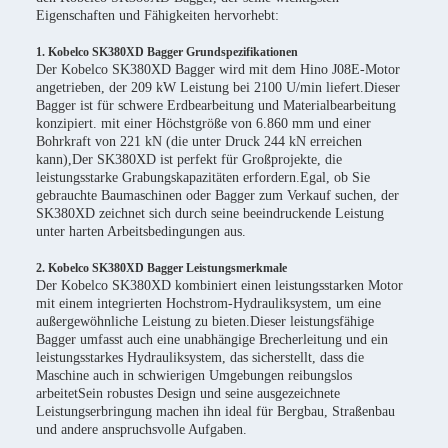
Eigenschaften und Fähigkeiten hervorhebt:
1. Kobelco SK380XD Bagger Grundspezifikationen
Der Kobelco SK380XD Bagger wird mit dem Hino J08E-Motor
angetrieben, der 209 kW Leistung bei 2100 U/min liefert.Dieser
Bagger ist für schwere Erdbearbeitung und Materialbearbeitung
konzipiert. mit einer Höchstgröße von 6.860 mm und einer
Bohrkraft von 221 kN (die unter Druck 244 kN erreichen
kann),Der SK380XD ist perfekt für Großprojekte, die
leistungsstarke Grabungskapazitäten erfordern.Egal, ob Sie
gebrauchte Baumaschinen oder Bagger zum Verkauf suchen, der
SK380XD zeichnet sich durch seine beeindruckende Leistung
unter harten Arbeitsbedingungen aus.
2. Kobelco SK380XD Bagger Leistungsmerkmale
Der Kobelco SK380XD kombiniert einen leistungsstarken Motor
mit einem integrierten Hochstrom-Hydrauliksystem, um eine
außergewöhnliche Leistung zu bieten.Dieser leistungsfähige
Bagger umfasst auch eine unabhängige Brecherleitung und ein
leistungsstarkes Hydrauliksystem, das sicherstellt, dass die
Maschine auch in schwierigen Umgebungen reibungslos
arbeitetSein robustes Design und seine ausgezeichnete
Leistungserbringung machen ihn ideal für Bergbau, Straßenbau
und andere anspruchsvolle Aufgaben.