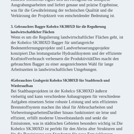
Ausgrabungsarbeiten und liefert genaue und präzise Ergebnisse,
was für die Gewährleistung der technischen Qualität und die
Verkürzung der Projektzeit von entscheidender Bedeutung ist.
3. Gebrauchtes Bagger Kobelco SK380XD für die Regulierung
landwirtschaftlicher Flächen
Wenn es um die Regulierung landwirtschaftlicher Flächen geht, ist
der Kobelco SK380XD Bagger für umfangreiche
Bodenentfernungsprojekte und Landverbesserungsprojekte
konzipiert.Das leistungsstarke Hydrauliksystem und der effiziente
Kraftstoffverbrauch verbessern die ProduktivitätDies macht den
gebrauchten Bagger zu einer ausgezeichneten Wahl für lange
Arbeitszeiten in landwirtschaftlichen Umgebungen.
4Gebrauchtes Grabgerät Kobelco SK380XD für Stadtbruch und
Wiederaufbau
Bei Stadtbauprojekten ist der Kobelco SK380XD äußerst
vielseitig und kann verschiedene Anbaugruppen für verschiedene
Aufgaben einsetzen.Seine robuste Leistung und sein effizientes
Brennstoffsystem machen ihn ideal für Abbrucharbeiten und
VorbereitungsarbeitenDarüber hinaus funktioniert sie leise und
effizient, erfüllt moderne Umweltstandards und senkt die
Emissionen, was in städtischen Gebieten besonders wichtig ist.Die
Kobelco SK380XD ist perfekt für den Abriss alter Strukturen und