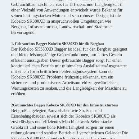
Gebrauchtbaumaschinen, das für Effizienz und Langlebigkeit in
einer Vielzahl von Anwendungen entwickelt wurde.Bekannt für
seinen leistungsstarken Motor und sein robustes Design, ist die
Kobelco SK380XD in anspruchsvollen Umgebungen wie
Bergbau, Infrastrukturbau, Landwirtschaft und Stadtbruch
hervorragend.
1. Gebrauchtes Bagger Kobelco SK380XD für die Bergbau
Der Kobelco SK380XD Bagger ist ideal für den Bergbau geeignet
und bietet leistungsfähige Gräberfunktionen, um hartes Gestein
effizient auszugraben.Dieser gebrauchte Bagger sorgt für einen
kontinuierlichen Betrieb mit minimalem AusfallzeitenAusgestattet
mit einem fortschrittlichen Fehlerdiagnosesystem kann der
Kobelco SK380XD Probleme frühzeitig erkennen, um ein
sichereres und produktiveres Arbeitsumfeld zu gewährleisten,
Wartungskosten zu senken,und die Langlebigkeit der Maschine zu
erhöhen.
2Gebrauchtes Bagger Kobelco SK380XD für den Infrastrukturbau
Bei groß angelegten Bauvorhaben wie Straßen- und
Eisenbahngebäuden erweist sich der Kobelco SK380XD als
zuverlässiges und effizientes Maschinenwerk.Seine starke
Grabkraft und seine hohe Kletterfähigkeit sorgen für einen
reibungslosen und stabilen Betrieb auf verschiedenen GeländenDie
Kobelco SK380XD eignet sich hervorragend für komplexe