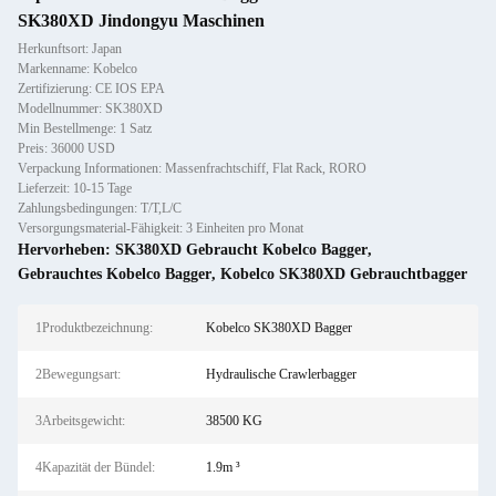
SK380XD Jindongyu Maschinen
Herkunftsort: Japan
Markenname: Kobelco
Zertifizierung: CE IOS EPA
Modellnummer: SK380XD
Min Bestellmenge: 1 Satz
Preis: 36000 USD
Verpackung Informationen: Massenfrachtschiff, Flat Rack, RORO
Lieferzeit: 10-15 Tage
Zahlungsbedingungen: T/T,L/C
Versorgungsmaterial-Fähigkeit: 3 Einheiten pro Monat
Hervorheben:
SK380XD Gebraucht Kobelco Bagger
,
Gebrauchtes Kobelco Bagger
,
Kobelco SK380XD Gebrauchtbagger
1Produktbezeichnung:
Kobelco SK380XD Bagger
2Bewegungsart:
Hydraulische Crawlerbagger
3Arbeitsgewicht:
38500 KG
4Kapazität der Bündel:
1.9m ³