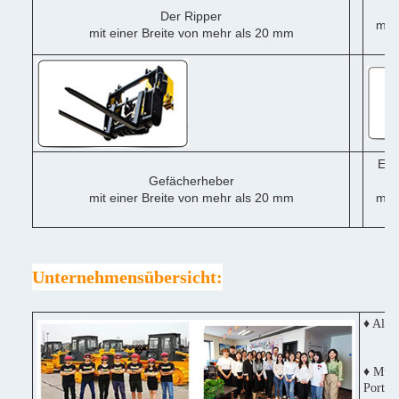
Der Ripper
mit 
mit einer Breite von mehr als 20 mm
me
Ein
Gefächerheber
mit einer Breite von mehr als 20 mm
mit 
me
Unternehmensübersicht:
♦ Alle
♦ Mult
Portug