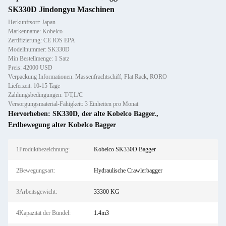
SK330D Jindongyu Maschinen
Herkunftsort: Japan
Markenname: Kobelco
Zertifizierung: CE IOS EPA
Modellnummer: SK330D
Min Bestellmenge: 1 Satz
Preis: 42000 USD
Verpackung Informationen: Massenfrachtschiff, Flat Rack, RORO
Lieferzeit: 10-15 Tage
Zahlungsbedingungen: T/T,L/C
Versorgungsmaterial-Fähigkeit: 3 Einheiten pro Monat
Hervorheben:
SK330D
,
der alte Kobelco Bagger.
,
Erdbewegung alter Kobelco Bagger
1Produktbezeichnung:
Kobelco SK330D Bagger
2Bewegungsart:
Hydraulische Crawlerbagger
3Arbeitsgewicht:
33300 KG
4Kapazität der Bündel:
1.4m3