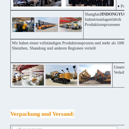
♦ Posit
Shanghai
JINDONGYU
Co
Industrieanlagenfabri
Produktionsprozessen.
Wir haben einen vollständigen Produktionsprozess und mehr als 1000 Ma
Shenzhen, Shandong und anderen Regionen verteilt
Unsere F
Verkehrs
Verpackung und Versand: