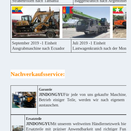
Straßenrollen nach Tansania
Baggerkranich nach Argentinien
September 2019 -1 Einheit
Juli 2019 -1 Einheit
Ausgrabmaschine nach Ecuador
Lastwagenkranich nach der Mongol
Nachverkaufsservice:
Garantie
JINDONGYU
Für jede von uns gekaufte Maschine, w
Betrieb einiger Teile, werden wir nach eigenem Erm
austauschen.
Ersatzteile
JINDONGYU
Mit unserem weltweiten Händlernetzwerk bieten
Ersatzteile mit präziser Anwendbarkeit und richtiger Funk