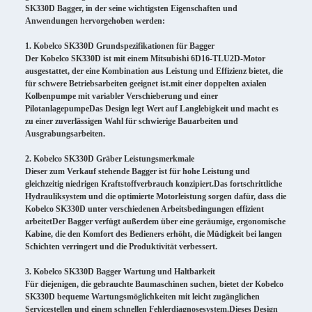
SK330D Bagger, in der seine wichtigsten Eigenschaften und
Anwendungen hervorgehoben werden:
1. Kobelco SK330D Grundspezifikationen für Bagger
Der Kobelco SK330D ist mit einem Mitsubishi 6D16-TLU2D-Motor
ausgestattet, der eine Kombination aus Leistung und Effizienz bietet, die
für schwere Betriebsarbeiten geeignet ist.mit einer doppelten axialen
Kolbenpumpe mit variabler Verschieberung und einer
PilotanlagepumpeDas Design legt Wert auf Langlebigkeit und macht es
zu einer zuverlässigen Wahl für schwierige Bauarbeiten und
Ausgrabungsarbeiten.
2. Kobelco SK330D Gräber Leistungsmerkmale
Dieser zum Verkauf stehende Bagger ist für hohe Leistung und
gleichzeitig niedrigen Kraftstoffverbrauch konzipiert.Das fortschrittliche
Hydrauliksystem und die optimierte Motorleistung sorgen dafür, dass die
Kobelco SK330D unter verschiedenen Arbeitsbedingungen effizient
arbeitetDer Bagger verfügt außerdem über eine geräumige, ergonomische
Kabine, die den Komfort des Bedieners erhöht, die Müdigkeit bei langen
Schichten verringert und die Produktivität verbessert.
3. Kobelco SK330D Bagger Wartung und Haltbarkeit
Für diejenigen, die gebrauchte Baumaschinen suchen, bietet der Kobelco
SK330D bequeme Wartungsmöglichkeiten mit leicht zugänglichen
Servicestellen und einem schnellen Fehlerdiagnosesystem.Dieses Design