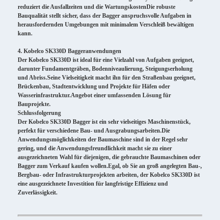
reduziert die Ausfallzeiten und die WartungskostenDie robuste
Bauqualität stellt sicher, dass der Bagger anspruchsvolle Aufgaben in
herausfordernden Umgebungen mit minimalem Verschleiß bewältigen
kann.
4. Kobelco SK330D Baggeranwendungen
Der Kobelco SK330D ist ideal für eine Vielzahl von Aufgaben geeignet,
darunter Fundamentgräben, Bodenniveaulierung, Steigungserholung
und Abriss.Seine Vielseitigkeit macht ihn für den Straßenbau geeignet,
Brückenbau, Stadtentwicklung und Projekte für Häfen oder
Wasserinfrastruktur.Angebot einer umfassenden Lösung für
Bauprojekte.
Schlussfolgerung
Der Kobelco SK330D Bagger ist ein sehr vielseitiges Maschinenstück,
perfekt für verschiedene Bau- und Ausgrabungsarbeiten.Die
Anwendungsmöglichkeiten der Baumaschine sind in der Regel sehr
gering, und die Anwendungsfreundlichkeit macht sie zu einer
ausgezeichneten Wahl für diejenigen, die gebrauchte Baumaschinen oder
Bagger zum Verkauf kaufen wollen.Egal, ob Sie an groß angelegten Bau-,
Bergbau- oder Infrastrukturprojekten arbeiten, der Kobelco SK330D ist
eine ausgezeichnete Investition für langfristige Effizienz und
Zuverlässigkeit.