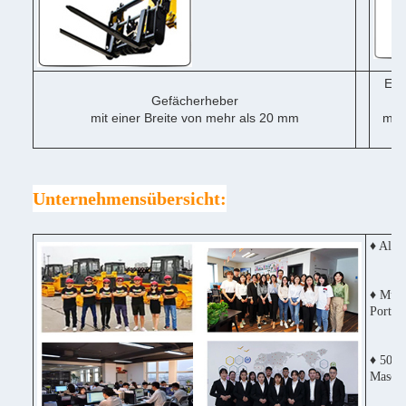
Ein
Gefächerheber
mit einer Breite von mehr als 20 mm
mit 
me
Unternehmensübersicht:
♦ Alle
♦ Mult
Portug
♦ 50% 
Maschi