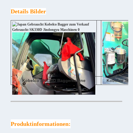
Details Bilder
Kobelco SK330D Baggerkabine
Kobelco SK3
Produktinformationen: