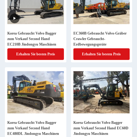
Korea Gebraucht Volvo Bagger
EC360B Gebraucht Volvo-Gräber
zum Verkauf Second Hand
Crawler Gebraucht-
EC210B Jindongyu Maschinen
Erdbewegungsgeräte
Erhalten Sie besten Preis
Erhalten Sie besten Preis
Korea Gebraucht Volvo Bagger
Korea Gebraucht Volvo Bagger
zum Verkauf Second Hand
zum Verkauf Second Hand EC60D
EC480DL Jindongyu Maschinen
Jindongyu Maschinen